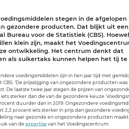
edingsmiddelen stegen in de afgelopen t
dan gezondere producten. Dat blijkt uit ee
al Bureau voor de Statistiek (CBS). Hoewe
illen klein zijn, maakt het Voedingscentru
ze ontwikkeling. Het centrum denkt dat
n als suikertaks kunnen helpen het tij te
ondere voedingsmiddelen zijn in tien jaar tijd met gemid
t CBS. ‘De prijsstijging van ongezondere producten was 
t. De laatste twee jaar stegen de prijzen van ongezond
ist iets sterker dan die van de gezondere keuze. Voedin
 procent duurder dan in 2019. Ongezondere voedingsmid
t 2,3 procent iets sterker in prijs dan gezondere voedin
indeling naar gezonde en ongezondere producten maakt
ruik van de
expertise
van het Voedingscentrum.