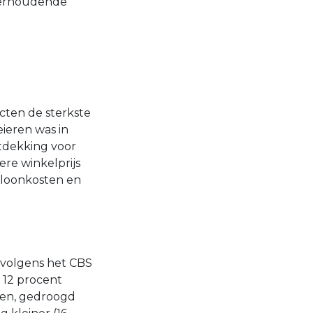
ikerhoudende
cten de sterkste
eieren was in
ntdekking voor
ere winkelprijs
 loonkosten en
s volgens het CBS
 12 procent
rden, gedroogd