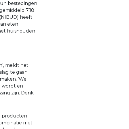
hun bestedingen
 gemiddeld 7,18
 (NIBUD) heeft
kan eten
n het huishouden
n’, meldt het
slag te gaan
 maken. ‘We
r wordt en
ing zijn. Denk
de producten
combinatie met