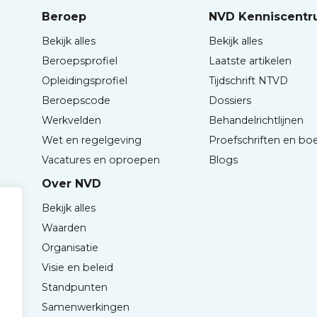
Beroep
NVD Kenniscent
Bekijk alles
Bekijk alles
Beroepsprofiel
Laatste artikelen
Opleidingsprofiel
Tijdschrift NTVD
Beroepscode
Dossiers
Werkvelden
Behandelrichtlijnen
Wet en regelgeving
Proefschriften en bo
Vacatures en oproepen
Blogs
Over NVD
Bekijk alles
Waarden
Organisatie
Visie en beleid
Standpunten
Samenwerkingen