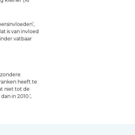
g kleiner (16
eersinvloeden’,
t is van invloed
minder vatbaar
gezondere
dranken heeft te
 niet tot de
an in 2010.’,