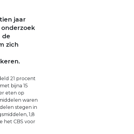
ien jaar
n onderzoek
l de
m zich
 keren.
deld 21 procent
met bijna 15
er eten op
gsmiddelen waren
delen stegen in
gsmiddelen, 1,8
e het CBS voor