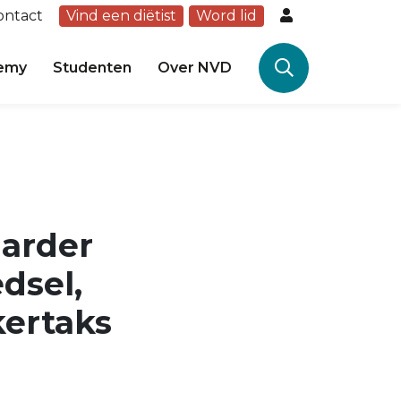
ontact
Vind een diëtist
Word lid
emy
Studenten
Over NVD
harder
dsel,
kertaks