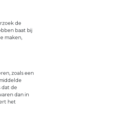
erzoek de
ebben baat bij
te maken,
ren, zoals een
emiddelde
s dat de
 waren dan in
ert het