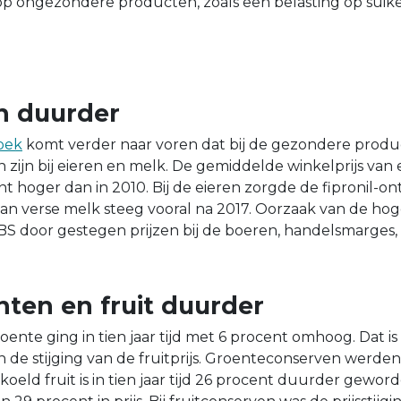
 op ongezondere producten, zoals een belasting op su
en duurder
oek
komt verder naar voren dat bij de gezondere produ
ien zijn bij eieren en melk. De gemiddelde winkelprijs van 
nt hoger dan in 2010. Bij de eieren zorgde de fipronil-o
s van verse melk steeg vooral na 2017. Oorzaak van de hog
S door gestegen prijzen bij de boeren, handelsmarges,
nten en fruit duurder
roente ging in tien jaar tijd met 6 procent omhoog. Dat i
 de stijging van de fruitprijs. Groenteconserven werden
koeld fruit is in tien jaar tijd 26 procent duurder gewo