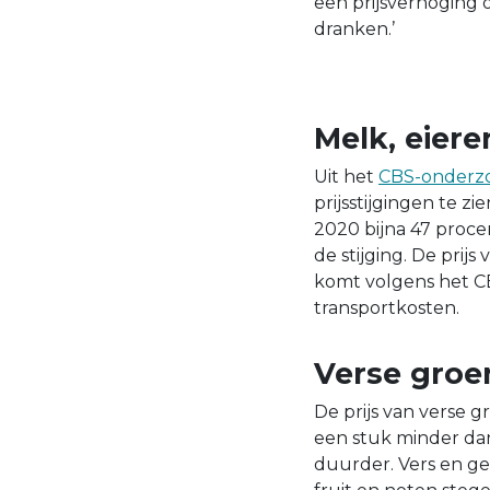
een prijsverhoging
dranken.’
Melk, eier
Uit het
CBS-onderz
prijsstijgingen te z
2020 bijna 47 proce
de stijging. De prij
komt volgens het CB
transportkosten.
Verse groe
De prijs van verse g
een stuk minder dan
duurder. Vers en ge