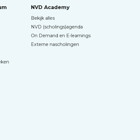
rum
NVD Academy
Bekijk alles
NVD (scholings)agenda
On Demand en E-learnings
Externe nascholingen
eken