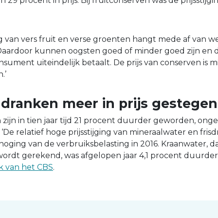
 29 procent in prijs. Bij fruitconserven was de prijsstijgin
ng van vers fruit en verse groenten hangt mede af van w
‘Daardoor kunnen oogsten goed of minder goed zijn en da
onsument uiteindelijk betaalt. De prijs van conserven is 
.’
dranken meer in prijs gestegen
ijn in tien jaar tijd 21 procent duurder geworden, on
‘De relatief hoge prijsstijging van mineraalwater en fris
ging van de verbruiksbelasting in 2016. Kraanwater, dat
rdt gerekend, was afgelopen jaar 4,1 procent duurder d
k van het CBS
.