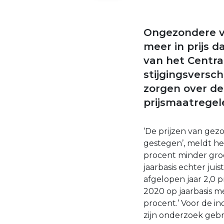
Ongezondere vo
meer in prijs 
van het Centra
stijgingsversch
zorgen over de
prijsmaatregele
‘De prijzen van gez
gestegen’, meldt he
procent minder groo
jaarbasis echter ju
afgelopen jaar 2,0
2020 op jaarbasis me
procent.’ Voor de 
zijn onderzoek geb