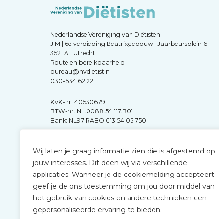
Nederlandse Vereniging van Diëtisten
JIM | 6e verdieping Beatrixgebouw | Jaarbeursplein 6
3521 AL Utrecht
Route en bereikbaarheid
bureau@nvdietist.nl
030-634 62 22
KvK-nr. 40530679
BTW-nr. NL.0088.54.117.B01
Bank: NL97 RABO 013 54 05 750
Wij laten je graag informatie zien die is afgestemd op
jouw interesses. Dit doen wij via verschillende
applicaties. Wanneer je de cookiemelding accepteert
geef je de ons toestemming om jou door middel van
het gebruik van cookies en andere technieken een
gepersonaliseerde ervaring te bieden.