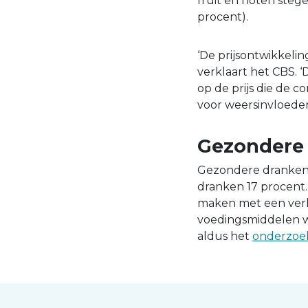
fruit en noten stegen
procent).
‘De prijsontwikkeli
verklaart het CBS. 
op de prijs die de c
voor weersinvloeden
Gezondere 
Gezondere dranken z
dranken 17 procent. 
maken met een verho
voedingsmiddelen wo
aldus het
onderzoe