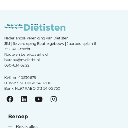
Nederlandse Vereniging van Diëtisten
JIM | 6e verdieping Beatrixgebouw | Jaarbeursplein 6
3521 AL Utrecht
Route en bereikbaarheid
bureau@nvdietist.nl
030-634 62 22
KvK-nr. 40530679
BTW-nr. NL.0088.54.117.B01
Bank: NL97 RABO 013 54 05 750
Beroep
—
Bekijk alles