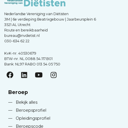
Nederlandse Vereniging van Diëtisten
JIM | 6e verdieping Beatrixgebouw | Jaarbeursplein 6
3521 AL Utrecht
Route en bereikbaarheid
bureau@nvdietist.nl
030-634 62 22
KvK-nr. 40530679
BTW-nr. NL.0088.54.117.B01
Bank: NL97 RABO 013 54 05 750
Beroep
—
Bekijk alles
—
Beroepsprofiel
—
Opleidingsprofiel
—
Beroepscode