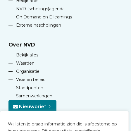
—
Bekijk alles
—
NVD (scholings)agenda
—
On Demand en E-learnings
—
Externe nascholingen
Over NVD
—
Bekijk alles
—
Waarden
—
Organisatie
—
Visie en beleid
—
Standpunten
—
Samenwerkingen
Nieuwbrief
Wij laten je graag informatie zien die is afgestemd op