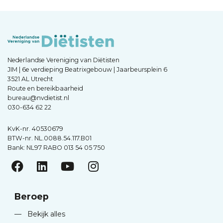
Nederlandse Vereniging van Diëtisten
JIM | 6e verdieping Beatrixgebouw | Jaarbeursplein 6
3521 AL Utrecht
Route en bereikbaarheid
bureau@nvdietist.nl
030-634 62 22
KvK-nr. 40530679
BTW-nr. NL.0088.54.117.B01
Bank: NL97 RABO 013 54 05 750
Beroep
—
Bekijk alles