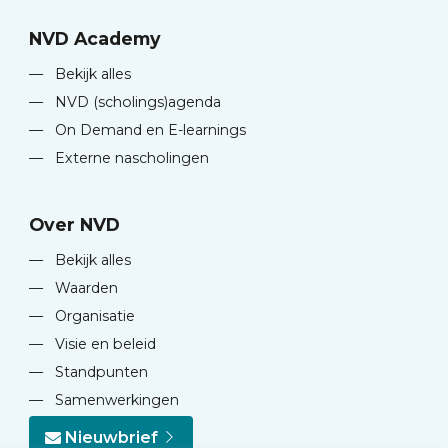
NVD Academy
—
Bekijk alles
—
NVD (scholings)agenda
—
On Demand en E-learnings
—
Externe nascholingen
Over NVD
—
Bekijk alles
—
Waarden
—
Organisatie
—
Visie en beleid
—
Standpunten
—
Samenwerkingen
Nieuwbrief