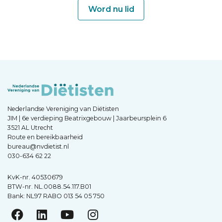
Word nu lid
Nederlandse Vereniging van Diëtisten
JIM | 6e verdieping Beatrixgebouw | Jaarbeursplein 6
3521 AL Utrecht
Route en bereikbaarheid
bureau@nvdietist.nl
030-634 62 22
KvK-nr. 40530679
BTW-nr. NL.0088.54.117.B01
Bank: NL97 RABO 013 54 05 750