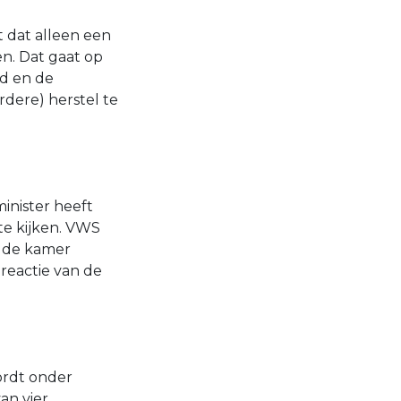
t dat alleen een
n. Dat gaat op
ld en de
rdere) herstel te
inister heeft
te kijken. VWS
r de kamer
 reactie van de
ordt onder
an vier