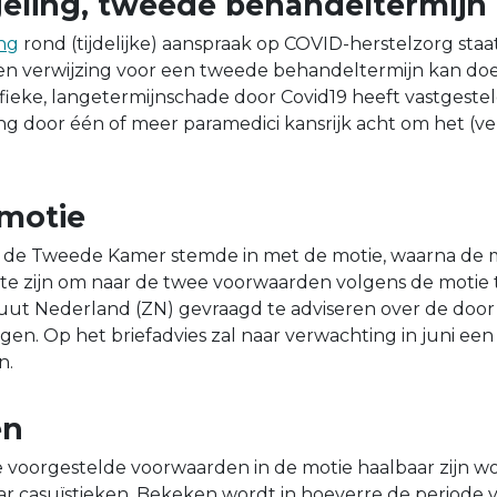
geling, tweede behandeltermijn
ing
rond (tijdelijke) aanspraak op COVID-herstelzorg staa
een verwijzing voor een tweede behandeltermijn kan doe
ieke, langetermijnschade door Covid19 heeft vastgeste
ing door één of meer paramedici kansrijk acht om het (ve
 motie
 de Tweede Kamer stemde in met de motie, waarna de m
te zijn om naar de twee voorwaarden volgens de motie 
tuut Nederland (ZN) gevraagd te adviseren over de doo
en. Op het briefadvies zal naar verwachting in juni een
n.
en
 voorgestelde voorwaarden in de motie haalbaar zijn w
 casuïstieken. Bekeken wordt in hoeverre de periode v