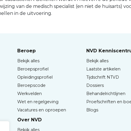
jzing van de medisch specialist (en niet de huisarts) v
llen in de uitvoering.
Beroep
NVD Kenniscent
Bekijk alles
Bekijk alles
Beroepsprofiel
Laatste artikelen
Opleidingsprofiel
Tijdschrift NTVD
Beroepscode
Dossiers
Werkvelden
Behandelrichtlijnen
Wet en regelgeving
Proefschriften en bo
Vacatures en oproepen
Blogs
Over NVD
Bekijk alles