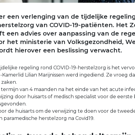
r een verlenging van de tijdelijke regelin
erstelzorg van COVID-19-patiënten. Het Z
t een advies over aanpassing van de rege
r het ministerie van Volksgezondheid, Wel
wordt hierover een beslissing verwacht.
ijdelijke regeling rond COVID-19-herstelzorg is het verv
P-Kamerlid Lilian Marijnissen werd ingediend. Ze vroeg d
 zaken.
 termijn van 4 maanden na het einde van het acute infe
jzing door huisarts of medisch specialist voor de eerst
sgevonden.
oor de huisarts om de verwijzing te doen voor de tweed
 paramedische herstelzorg na Covid19.