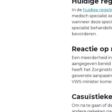
Huidige re
In de
huidige regel
medisch specialist 
wanneer deze specif
specialist behandel
bevorderen.
Reactie op
Een meerderheid in
aangegeven bereid 
heeft het Zorginsti
gewenste aanpassing
VWS-minister kome
Casuïstiek
Om na te gaan of de
andere gekeken naar