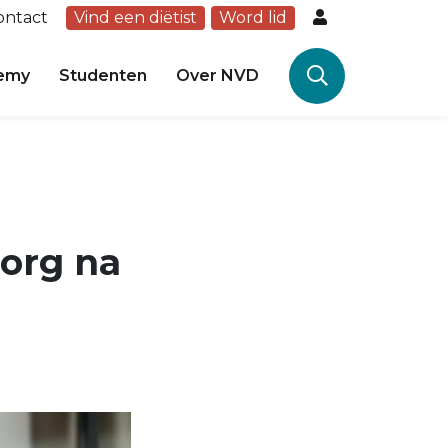
ontact
Vind een diëtist
Word lid
emy
Studenten
Over NVD
org na