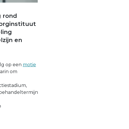
g rond
orginstituut
ling
zijn en
olg op een
motie
aarin om
ctiestadium,
e behandeltermijn
e