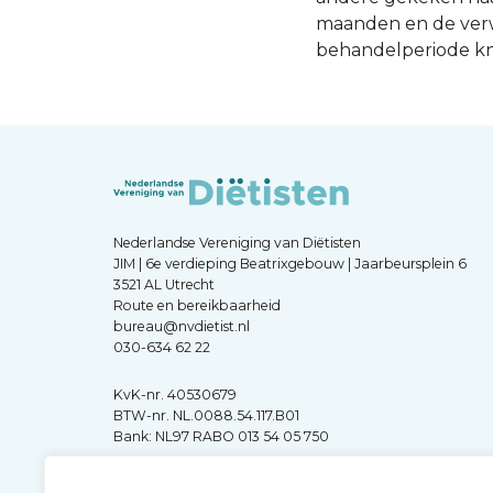
maanden en de verwi
behandelperiode kne
Nederlandse Vereniging van Diëtisten
JIM | 6e verdieping Beatrixgebouw | Jaarbeursplein 6
3521 AL Utrecht
Route en bereikbaarheid
bureau@nvdietist.nl
030-634 62 22
KvK-nr. 40530679
BTW-nr. NL.0088.54.117.B01
Bank: NL97 RABO 013 54 05 750