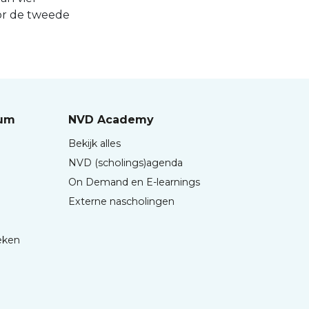
oor de tweede
rum
NVD Academy
Bekijk alles
NVD (scholings)agenda
On Demand en E-learnings
Externe nascholingen
eken