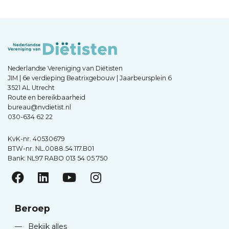
Nederlandse Vereniging van Diëtisten
JIM | 6e verdieping Beatrixgebouw | Jaarbeursplein 6
3521 AL Utrecht
Route en bereikbaarheid
bureau@nvdietist.nl
030-634 62 22
KvK-nr. 40530679
BTW-nr. NL.0088.54.117.B01
Bank: NL97 RABO 013 54 05 750
Beroep
—
Bekijk alles