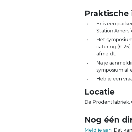
Praktische 
Er is een park
Station Amersf
Het symposium i
catering (€ 25
afmeldt.
Na je aanmeldi
symposium alle
Heb je een vra
Locatie
De Prodentfabriek.
Nog één d
Meld je aan
! Dat kan