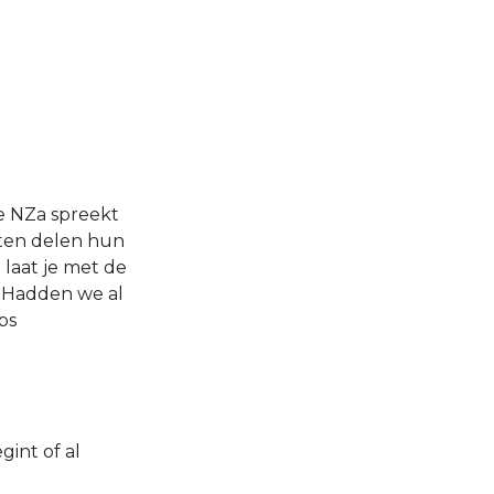
e NZa spreekt
ten delen hun
 laat je met de
. Hadden we al
ps
gint of al