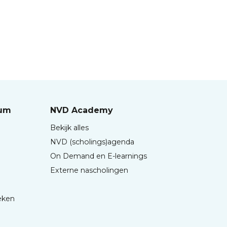
rum
NVD Academy
Bekijk alles
NVD (scholings)agenda
On Demand en E-learnings
Externe nascholingen
eken