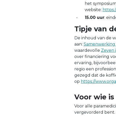
het symposium.
website:
https:
15.00 uur
: eind
Tipje van d
De inhoud van de wo
aan:
Samenwerking i
waardevolle
Zeven 
over financiering 
ervaring, bijvoorbe
regio een professio
gezegd dat de koffie
op
https://www.organ
Voor wie i
Voor alle paramedici
vergevorderd bent.