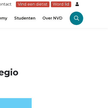
ontact
Vind een diëtist
Word lid
emy
Studenten
Over NVD
egio