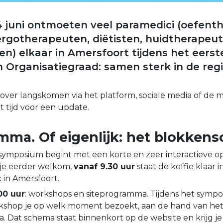
 juni ontmoeten veel paramedici (oefent
ergotherapeuten, diëtisten, huidtherapeu
en) elkaar in Amersfoort tijdens het eerst
Organisatiegraad: samen sterk in de regi
ts over langskomen via het platform, sociale media of de m
t tijd voor een update.
mma. Of eigenlijk: het blokken
 symposium begint met een korte en zeer interactieve o
 je eerder welkom,
vanaf 9.30 uur
staat de koffie klaar i
 in Amersfoort.
.00 uur
: workshops en siteprogramma. Tijdens het sympo
kshop je op welk moment bezoekt, aan de hand van he
 Dat schema staat binnenkort op de website en krijg je