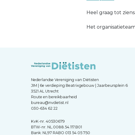
Heel graag tot ziens
Het organisatieteam
Nederlandse Vereniging van Diëtisten
JIM | 6e verdieping Beatrixgebouw | Jaarbeursplein 6
3521 AL Utrecht
Route en bereikbaarheid
bureau@nvdietist.nl
030-634 62 22
KvK-nr. 40530679
BTW-nr. NL.0088.54.117.B01
Bank: NL97 RABO 013 54 05 750