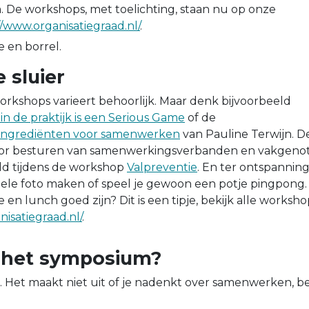
 De workshops, met toelichting, staan nu op onze
//www.organisatiegraad.nl/
.
e en borrel.
e sluier
rkshops varieert behoorlijk. Maar denk bijvoorbeeld
n de praktijk is een Serious Game
of de
ingrediënten voor samenwerken
van Pauline Terwijn. D
voor besturen van samenwerkingsverbanden en vakgeno
eld tijdens de workshop
Valpreventie
. En ter ontspanning
nele foto maken of speel je gewoon een potje pingpong
 en lunch goed zijn? Dit is een tipje, bekijk alle worksho
isatiegraad.nl/
.
s het symposium?
. Het maakt niet uit of je nadenkt over samenwerken, be