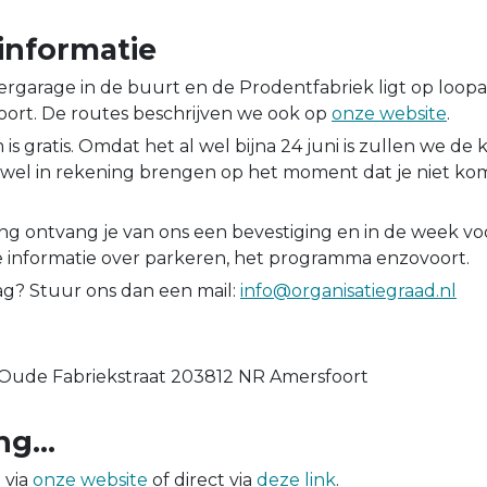
informatie
eergarage in de buurt en de Prodentfabriek ligt op loop
oort. De routes beschrijven we ook op
onze website
.
s gratis. Omdat het al wel bijna 24 juni is zullen we de
) wel in rekening brengen op het moment dat je niet kom
ng ontvang je van ons een bevestiging en in de week vo
 informatie over parkeren, het programma enzovoort.
ag? Stuur ons dan een mail:
info@organisatiegraad.nl
 Oude Fabriekstraat 203812 NR Amersfoort
ing…
 via
onze website
of direct via
deze link
.