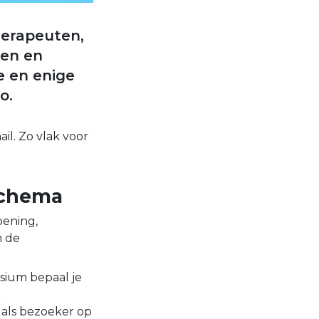
herapeuten,
ten en
e en enige
o.
ail. Zo vlak voor
schema
pening,
n de
sium bepaal je
t
 als bezoeker op