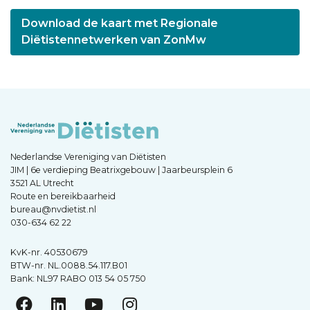
Download de kaart met Regionale
Diëtistennetwerken van ZonMw
Nederlandse Vereniging van Diëtisten
JIM | 6e verdieping Beatrixgebouw | Jaarbeursplein 6
3521 AL Utrecht
Route en bereikbaarheid
bureau@nvdietist.nl
030-634 62 22
KvK-nr. 40530679
BTW-nr. NL.0088.54.117.B01
Bank: NL97 RABO 013 54 05 750