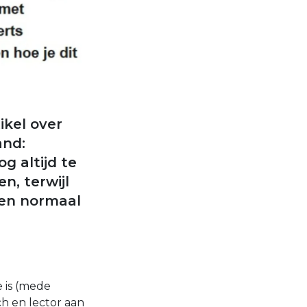
ikel over
and:
g altijd te
, terwijl
een normaal
 is (mede
h en lector aan