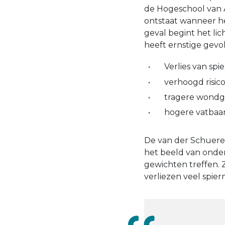
de Hogeschool van A
ontstaat wanneer he
geval begint het lic
heeft ernstige gevo
Verlies van spi
verhoogd risico
tragere wondg
hogere vatbaarh
De van der Schueren
het beeld van onder
gewichten treffen.
verliezen veel spier