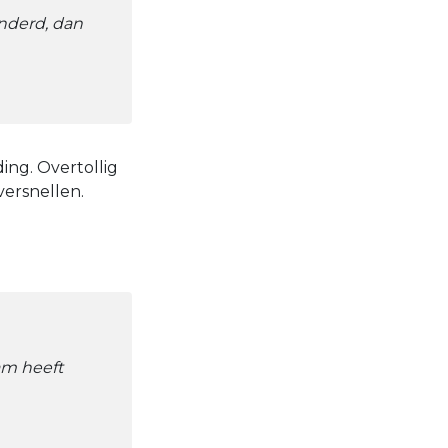
anderd, dan
ing. Overtollig
versnellen.
am heeft