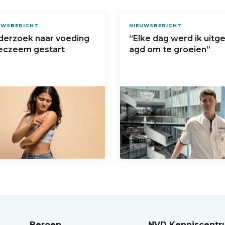
UWSBERICHT
NIEUWSBERICHT
derzoek naar voeding
“Elke dag werd ik uitg
 eczeem gestart
agd om te groeien”
Beroep
NVD Kenniscent