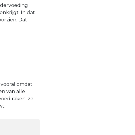
ndervoeding
nkrijgt. In dat
oorzien. Dat
 vooral omdat
n van alle
oed raken: ze
wt: