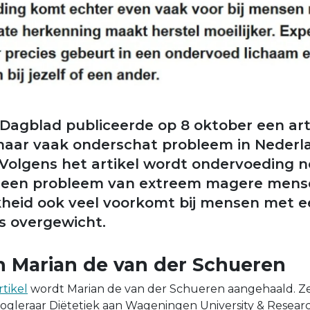
agblad publiceerde op 8 oktober een art
maar vaak onderschat probleem in Nederl
Volgens het artikel wordt ondervoeding no
s een probleem van extreem magere mensen
jkheid ook veel voorkomt bij mensen met 
fs overgewicht.
n Marian de van der Schueren
tikel
wordt Marian de van der Schueren aangehaald. Ze
gleraar Diëtetiek aan Wageningen University & Researc