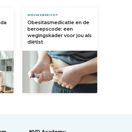
NIEUWSBERICHT
eda
Obesitasmedicatie en de
beroepscode: een
wegingskader voor jou als
diëtist
rum
NVD Academy