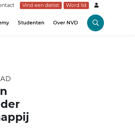
ontact
Vind een diëtist
Word lid
emy
Studenten
Over NVD
n AD
en
uder
appij