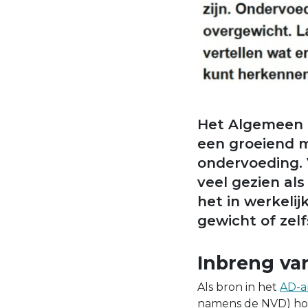
Het Algemeen D
een groeiend 
ondervoeding. 
veel gezien al
het in werkeli
gewicht of zel
Inbreng va
Als bron in het
AD-ar
namens de NVD) hoo