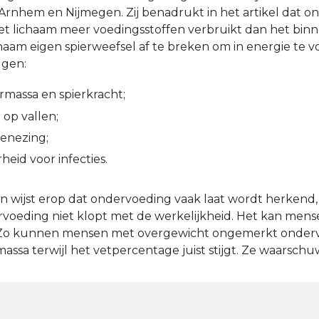
rnhem en Nijmegen. Zij benadrukt in het artikel dat o
t lichaam meer voedingsstoffen verbruikt dan het binne
haam eigen spierweefsel af te breken om in energie te v
lgen:
ermassa en spierkracht;
 op vallen;
enezing;
eid voor infecties.
 wijst erop dat ondervoeding vaak laat wordt herkend,
voeding niet klopt met de werkelijkheid. Het kan mense
 Zo kunnen mensen met overgewicht ongemerkt onderv
massa terwijl het vetpercentage juist stijgt. Ze waarschu