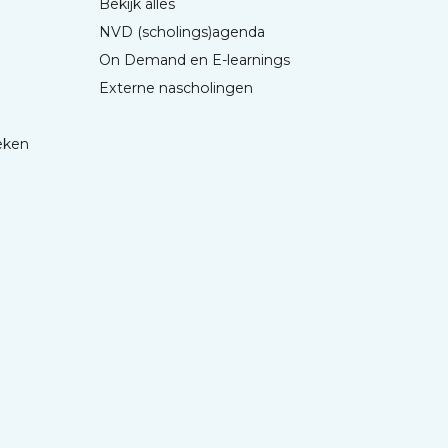
Bekijk alles
NVD (scholings)agenda
On Demand en E-learnings
Externe nascholingen
eken