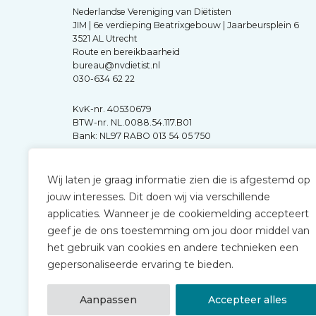
Nederlandse Vereniging van Diëtisten
JIM | 6e verdieping Beatrixgebouw | Jaarbeursplein 6
3521 AL Utrecht
Route en bereikbaarheid
bureau@nvdietist.nl
030-634 62 22
KvK-nr. 40530679
BTW-nr. NL.0088.54.117.B01
Bank: NL97 RABO 013 54 05 750
Wij laten je graag informatie zien die is afgestemd op
jouw interesses. Dit doen wij via verschillende
applicaties. Wanneer je de cookiemelding accepteert
geef je de ons toestemming om jou door middel van
het gebruik van cookies en andere technieken een
gepersonaliseerde ervaring te bieden.
Aanpassen
Accepteer alles