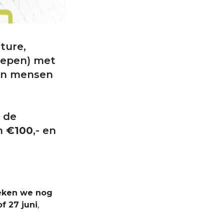
ture,
oepen) met
van mensen
n de
n
€100
,- en
eken we nog
of 27 juni
,