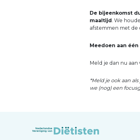
De bijeenkomst duu
maaltijd
. We houde
afstemmen met de 
Meedoen aan één 
Meld je dan nu aan 
*Meld je ook aan al
we (nog) een focus