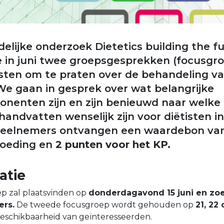
elijke onderzoek Dietetics building the fu
 in juni twee groepsgesprekken (focusgr
tisten om te praten over de behandeling 
We gaan in gesprek over wat belangrijke
nenten zijn en zijn benieuwd naar welke
handvatten wenselijk zijn voor diëtisten i
Deelnemers ontvangen een waardebon va
goeding en
2 punten voor het KP.
atie
p zal plaatsvinden op
donderdagavond 15 juni en zo
ers.
De tweede focusgroep wordt gehouden op
21, 22 
beschikbaarheid van geïnteresseerden.