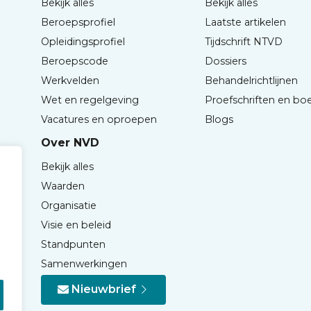
Bekijk alles
Bekijk alles
Beroepsprofiel
Laatste artikelen
Opleidingsprofiel
Tijdschrift NTVD
Beroepscode
Dossiers
Werkvelden
Behandelrichtlijnen
Wet en regelgeving
Proefschriften en bo
Vacatures en oproepen
Blogs
Over NVD
Bekijk alles
Waarden
Organisatie
Visie en beleid
Standpunten
Samenwerkingen
Nieuwbrief