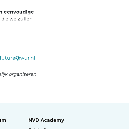
en eenvoudige
 die we zullen
hefuture@wur.nl
lijk organiseren
rum
NVD Academy