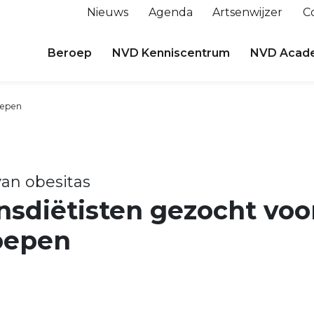
Nieuws
Agenda
Artsenwijzer
C
Beroep
NVD Kenniscentrum
NVD Acad
roepen
an obesitas
jnsdiëtisten gezocht voo
oepen