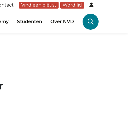
ontact
Vind een diëtist
Word lid
emy
Studenten
Over NVD
r