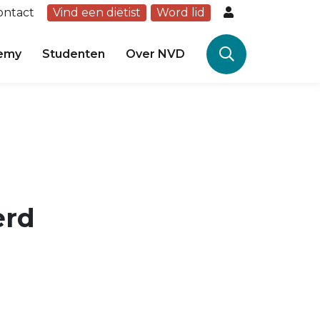
ontact
Vind een diëtist
Word lid
emy
Studenten
Over NVD
erd