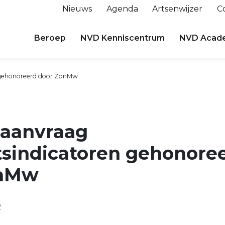
Nieuws
Agenda
Artsenwijzer
C
Beroep
NVD Kenniscentrum
NVD Acad
n gehonoreerd door ZonMw
eaanvraag
tsindicatoren gehonore
onMw
2