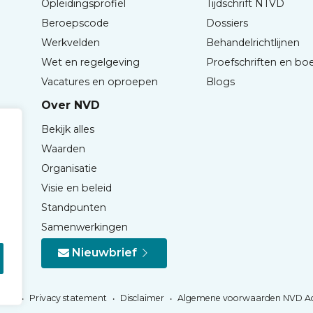
Opleidingsprofiel
Tijdschrift NTVD
Beroepscode
Dossiers
Werkvelden
Behandelrichtlijnen
Wet en regelgeving
Proefschriften en bo
Vacatures en oproepen
Blogs
Over NVD
Bekijk alles
Waarden
Organisatie
Visie en beleid
Standpunten
Samenwerkingen
Nieuwbrief
Privacy statement
Disclaimer
Algemene voorwaarden NVD A
NVD