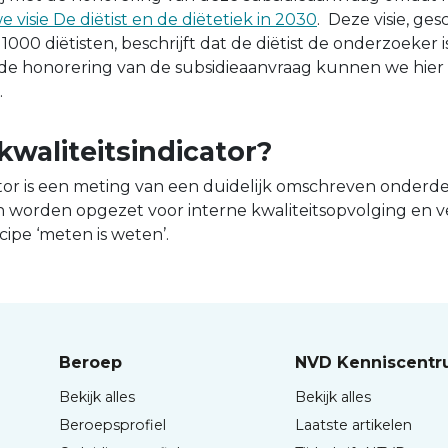
 visie De diëtist en de diëtetiek in 2030
. Deze visie, ge
000 diëtisten, beschrijft dat de diëtist de onderzoeker is
et de honorering van de subsidieaanvraag kunnen we hie
n.
kwaliteitsindicator?
ator is een meting van een duidelijk omschreven onderdee
en worden opgezet voor interne kwaliteitsopvolging en 
cipe ‘meten is weten’.
Beroep
NVD Kenniscent
Bekijk alles
Bekijk alles
Beroepsprofiel
Laatste artikelen