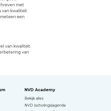
schreven met
 van kwaliteit
r meteen een
l van kwaliteit.
verbetering van
rum
NVD Academy
Bekijk alles
NVD (scholings)agenda