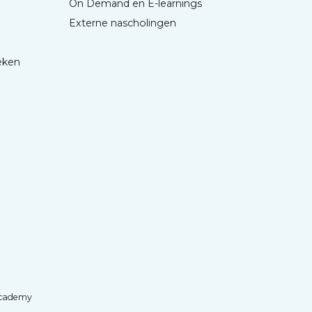
On Demand en E-learnings
Externe nascholingen
eken
cademy