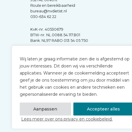
Route en bereikbaarheid
bureau@nvdietist.nl
030-634 62 22
KvK-nr. 40530679
BTW-nr. NL.0088.54.117.B01
Bank: NL97 RABO 013 54 05 750
Wij laten je graag informatie zien die is afgestemd op
jouw interesses. Dit doen wij via verschillende
applicaties. Wanneer je de cookiemelding accepteert
geef je de ons toestemming om jou door middel van
het gebruik van cookies en andere technieken een
gepersonaliseerde ervaring te bieden.
Aanpassen
Accepteer alles
Lees meer over ons privacy en cookiebeleid.
© 2026 