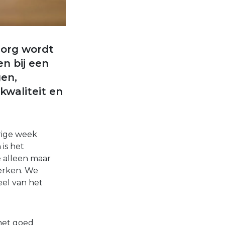
 zorg wordt
en bij een
gen,
kwaliteit en
rige week
is het
e alleen maar
erken. We
eel van het
 het goed