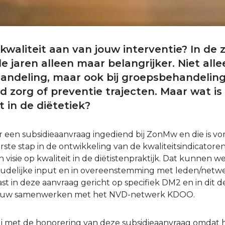
kwaliteit aan van jouw interventie? In de
jaren alleen maar belangrijker. Niet alle
handeling, maar ook bij groepsbehandelin
d zorg of preventie trajecten. Maar wat is 
 in de diëtetiek?
een subsidieaanvraag ingediend bij ZonMw en die is vo
te stap in de ontwikkeling van de kwaliteitsindicatoren 
visie op kwaliteit in de diëtistenpraktijk. Dat kunnen w
oudelijke input en in overeenstemming met leden/netw
t in deze aanvraag gericht op specifiek DM2 en in dit d
 nauw samenwerken met het NVD-netwerk KDOO.
lij met de honorering van deze subsidieaanvraag omdat