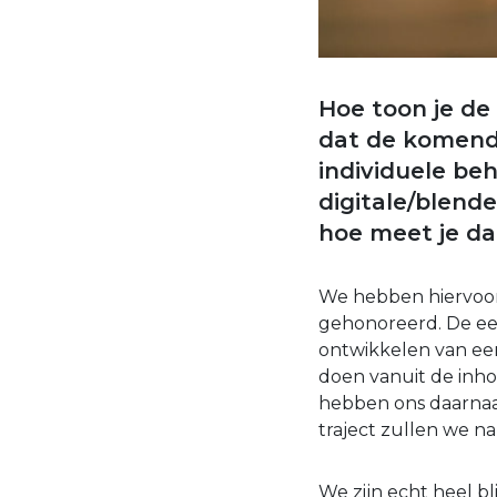
Hoe toon je de 
dat de komende 
individuele be
digitale/blende
hoe meet je dat
We hebben hiervoor 
gehonoreerd. De eers
ontwikkelen van een 
doen vanuit de inh
hebben ons daarnaas
traject zullen we
We zijn echt heel b