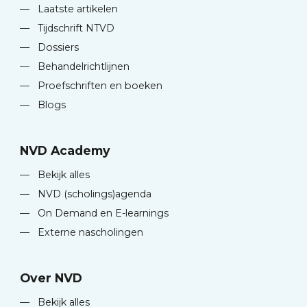
—
Laatste artikelen
—
Tijdschrift NTVD
—
Dossiers
—
Behandelrichtlijnen
—
Proefschriften en boeken
—
Blogs
NVD Academy
—
Bekijk alles
—
NVD (scholings)agenda
—
On Demand en E-learnings
—
Externe nascholingen
Over NVD
—
Bekijk alles