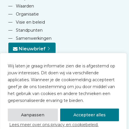
—
Waarden
—
Organisatie
—
Visie en beleid
—
Standpunten
—
Samenwerkingen
Nieuwbrief
Wij laten je graag informatie zien die is afgestemd op
jouw interesses. Dit doen wij via verschillende
applicaties. Wanneer je de cookiemelding accepteert
geef je de ons toestemming om jou door middel van
© 2026 NVD
het gebruik van cookies en andere technieken een
Privacy statement
gepersonaliseerde ervaring te bieden.
Disclaimer
Algemene voorwaarden NVD Academy
Aanpassen
Accepteer alles
Lees meer over ons privacy en cookiebeleid.