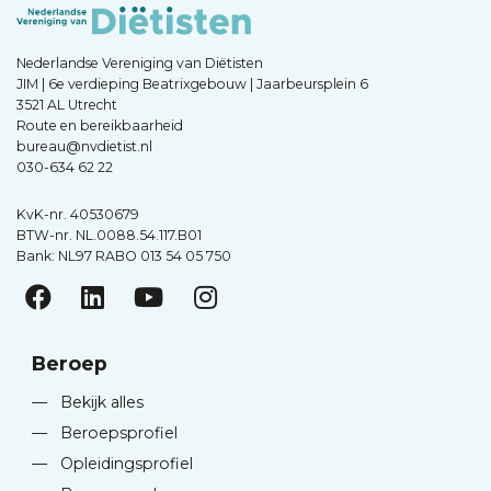
Nederlandse Vereniging van Diëtisten
JIM | 6e verdieping Beatrixgebouw | Jaarbeursplein 6
3521 AL Utrecht
Route en bereikbaarheid
bureau@nvdietist.nl
030-634 62 22
KvK-nr. 40530679
BTW-nr. NL.0088.54.117.B01
Bank: NL97 RABO 013 54 05 750
Beroep
—
Bekijk alles
—
Beroepsprofiel
—
Opleidingsprofiel