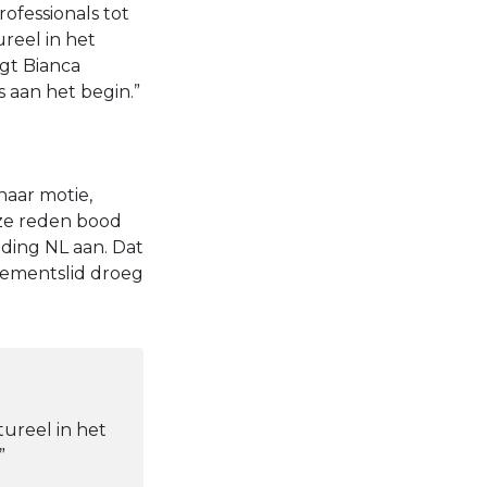
rofessionals tot
reel in het
gt Bianca
s aan het begin.”
haar motie,
ze reden bood
ding NL aan. Dat
lementslid droeg
tureel in het
”