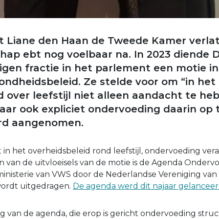
ft Liane den Haan de Tweede Kamer verla
hap ebt nog voelbaar na. In 2023 diende
gen fractie in het parlement een motie i
ondheidsbeleid. Ze stelde voor om “in het
 over leefstijl niet alleen aandacht te he
ar ook expliciet ondervoeding daarin op 
rd aangenomen.
 in het overheidsbeleid rond leefstijl, ondervoeding ve
van de uitvloeisels van de motie is de Agenda Ondervo
inisterie van VWS door de Nederlandse Vereniging van 
ordt uitgedragen.
De agenda werd dit najaar gelanceer
g van de agenda, die erop is gericht ondervoeding struc