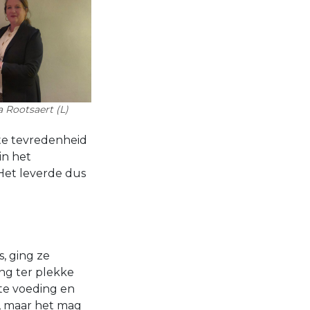
 Rootsaert (L)
te tevredenheid
in het
 Het leverde dus
s, ging ze
ng ter plekke
kte voeding en
s, maar het mag