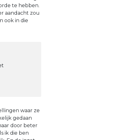
 orde te hebben.
eer aandacht zou
 ook in die
et
ellingen waar ze
kelijk gedaan
 maar door beter
s ik die ben