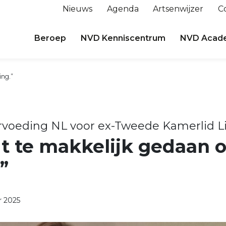
Nieuws
Agenda
Artsenwijzer
C
Beroep
NVD Kenniscentrum
NVD Acad
ing.”
voeding NL voor ex-Tweede Kamerlid L
t te makkelijk gedaan 
”
 2025