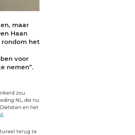
ten, maar
 Den Haan
n rondom het
bben voor
te nemen”.
rankerd zou
eding NL, die nu
Diëtisten en het
d.
tureel terug te