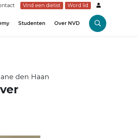
ontact
Vind een diëtist
Word lid
emy
Studenten
Over NVD
iane den Haan
over