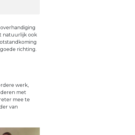
e overhandiging
 natuurlijk ook
e totstandkoming
goede richting.
erdere werk,
ouderen met
creter mee te
der van