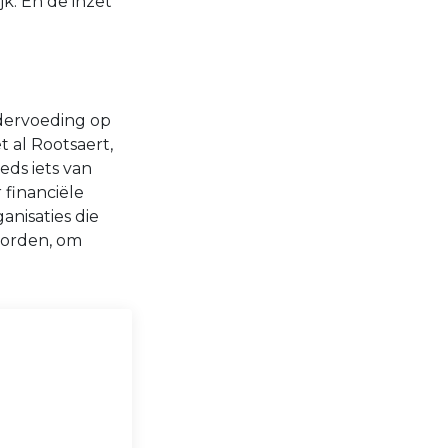
k. En de inzet
dervoeding op
t al Rootsaert,
eds iets van
 financiële
anisaties die
worden, om