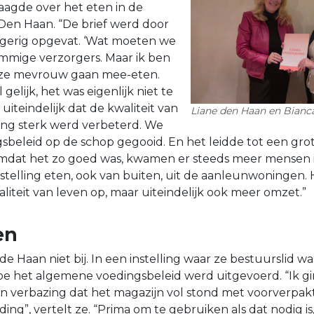
aagde over het eten in de
t Den Haan. “De brief werd door
agerig opgevat. ‘Wat moeten we
mmige verzorgers. Maar ik ben
ze mevrouw gaan mee-eten.
gelijk, het was eigenlijk niet te
 uiteindelijk dat de kwaliteit van
Liane den Haan en Bianca
ing sterk werd verbeterd. We
beleid op de schop gegooid. En het leidde tot een gro
mdat het zo goed was, kwamen er steeds meer mensen 
nstelling eten, ook van buiten, uit de aanleunwoningen.
liteit van leven op, maar uiteindelijk ook meer omzet.”
en
de Haan niet bij. In een instelling waar ze bestuurslid wa
e het algemene voedingsbeleid werd uitgevoerd. “Ik gi
ijn verbazing dat het magazijn vol stond met voorverpa
ing”, vertelt ze. “Prima om te gebruiken als dat nodig i