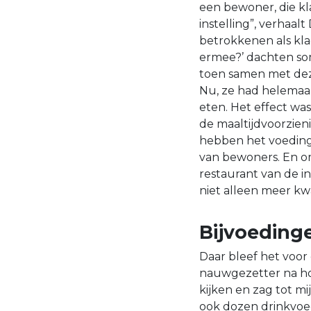
een bewoner, die kl
instelling”, verhaal
betrokkenen als kl
ermee?’ dachten so
toen samen met de
Nu, ze had helemaal 
eten. Het effect was
de maaltijdvoorzien
hebben het voedings
van bewoners. En o
restaurant van de i
niet alleen meer kwa
Bijvoeding
Daar bleef het voor 
nauwgezetter na ho
kijken en zag tot m
ook dozen drinkvoed