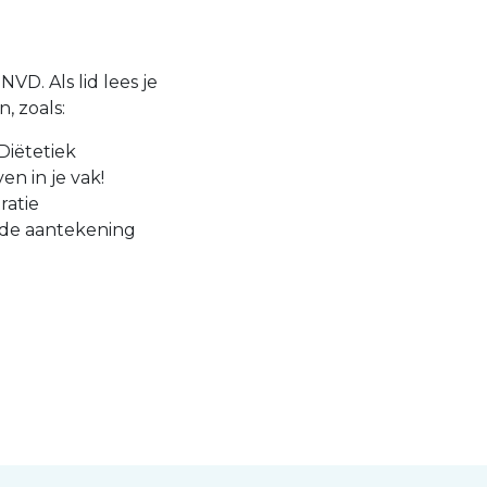
VD. Als lid lees je
, zoals:
Diëtetiek
en in je vak!
ratie
 de aantekening