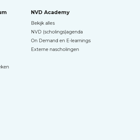
rum
NVD Academy
Bekijk alles
NVD (scholings)agenda
On Demand en E-learnings
Externe nascholingen
eken