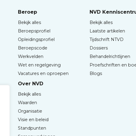
Beroep
NVD Kenniscent
Bekijk alles
Bekijk alles
Beroepsprofiel
Laatste artikelen
Opleidingsprofiel
Tijdschrift NTVD
Beroepscode
Dossiers
Werkvelden
Behandelrichtlijnen
Wet en regelgeving
Proefschriften en bo
Vacatures en oproepen
Blogs
Over NVD
Bekijk alles
Waarden
Organisatie
Visie en beleid
Standpunten