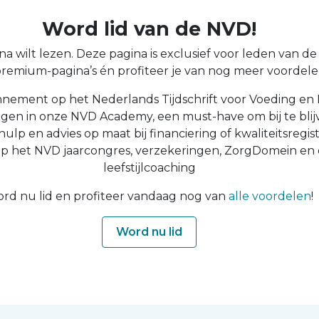
Word lid van de NVD!
a wilt lezen. Deze pagina is exclusief voor leden van de N
 premium-pagina’s én profiteer je van nog meer voordelen
nnement op het Nederlands Tijdschrift voor Voeding en 
ingen in onze NVD Academy, een must-have om bij te blijv
 hulp en advies op maat bij financiering of kwaliteitsregist
op het NVD jaarcongres, verzekeringen, ZorgDomein en
leefstijlcoaching
rd nu lid en profiteer vandaag nog van
alle voordelen
!
Word nu lid