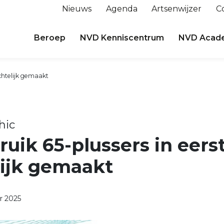
Nieuws
Agenda
Artsenwijzer
C
Beroep
NVD Kenniscentrum
NVD Acad
ichtelijk gemaakt
hic
uik 65-plussers in eerst
lijk gemaakt
 2025