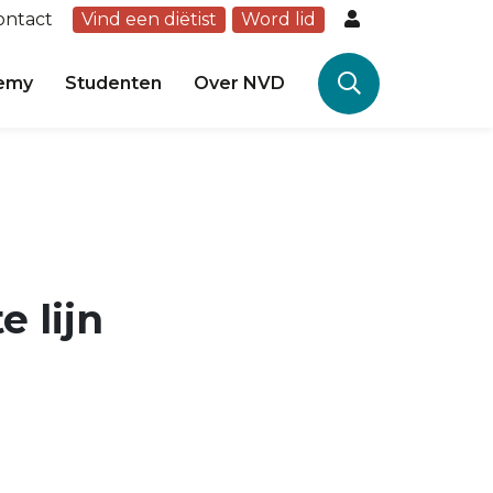
ontact
Vind een diëtist
Word lid
emy
Studenten
Over NVD
e lijn