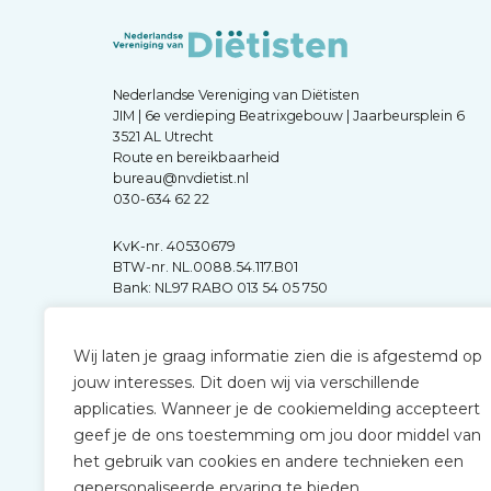
Nederlandse Vereniging van Diëtisten
JIM | 6e verdieping Beatrixgebouw | Jaarbeursplein 6
3521 AL Utrecht
Route en bereikbaarheid
bureau@nvdietist.nl
030-634 62 22
KvK-nr. 40530679
BTW-nr. NL.0088.54.117.B01
Bank: NL97 RABO 013 54 05 750
Wij laten je graag informatie zien die is afgestemd op
jouw interesses. Dit doen wij via verschillende
applicaties. Wanneer je de cookiemelding accepteert
geef je de ons toestemming om jou door middel van
het gebruik van cookies en andere technieken een
gepersonaliseerde ervaring te bieden.