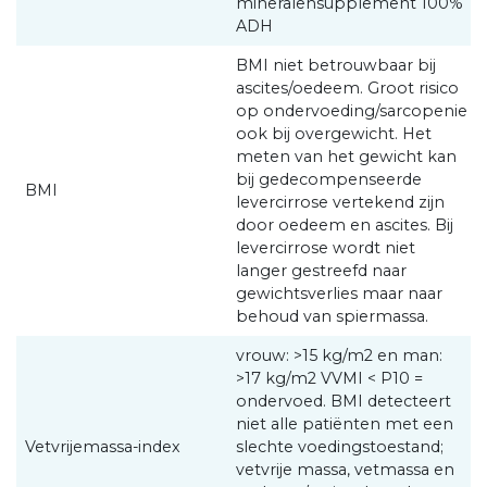
mineralensupplement 100%
ADH
BMI niet betrouwbaar bij
ascites/oedeem. Groot risico
op ondervoeding/sarcopenie
ook bij overgewicht. Het
meten van het gewicht kan
bij gedecompenseerde
BMI
levercirrose vertekend zijn
door oedeem en ascites. Bij
levercirrose wordt niet
langer gestreefd naar
gewichtsverlies maar naar
behoud van spiermassa.
vrouw: >15 kg/m2 en man:
>17 kg/m2 VVMI < P10 =
ondervoed. BMI detecteert
niet alle patiënten met een
Vetvrijemassa-index
slechte voedingstoestand;
vetvrije massa, vetmassa en