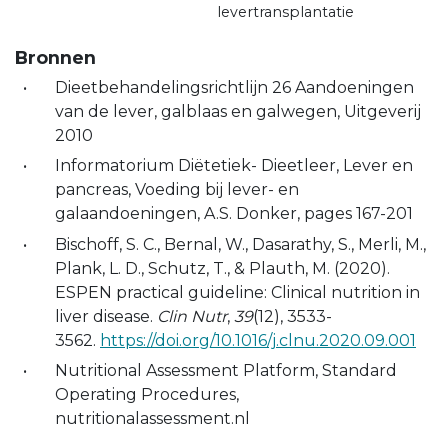
levertransplantatie
Bronnen
Dieetbehandelingsrichtlijn 26 Aandoeningen
van de lever, galblaas en galwegen, Uitgeverij
2010
Informatorium Diëtetiek- Dieetleer, Lever en
pancreas, Voeding bij lever- en
galaandoeningen, A.S. Donker, pages 167-201
Bischoff, S. C., Bernal, W., Dasarathy, S., Merli, M.,
Plank, L. D., Schutz, T., & Plauth, M. (2020).
ESPEN practical guideline: Clinical nutrition in
liver disease.
Clin Nutr
,
39
(12), 3533-
3562.
https://doi.org/10.1016/j.clnu.2020.09.001
Nutritional Assessment Platform, Standard
Operating Procedures,
nutritionalassessment.nl