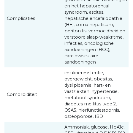
en het hepatorenaal
syndroom, ascites,
Complicaties
hepatische encefalopathie
(HE), coma hepaticum,
peritonitis, vermoeidheid en
verstoord slaap-waakritme,
infecties, oncologische
aandoeningen (HCC),
cardiovasculaire
aandoeningen
insulineresistentie,
overgewicht, obesitas,
dyslipidemie, hart- en
vaatziekten, hypertensie,
Comorbiditeit
metabool syndroom,
diabetes mellitus type 2,
OSAS, nierfunctiestoornis,
osteoporose, IBD
Ammoniak, glucose, HbA1c,