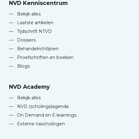
NVD Kenniscentrum
—
Bekijk alles
—
Laatste artikelen
—
Tijdschrift NTVD
—
Dossiers
—
Behandelrichtlijnen
—
Proefschriften en boeken
—
Blogs
NVD Academy
—
Bekijk alles
—
NVD (scholings)agenda
—
On Demand en E-learnings
—
Externe nascholingen