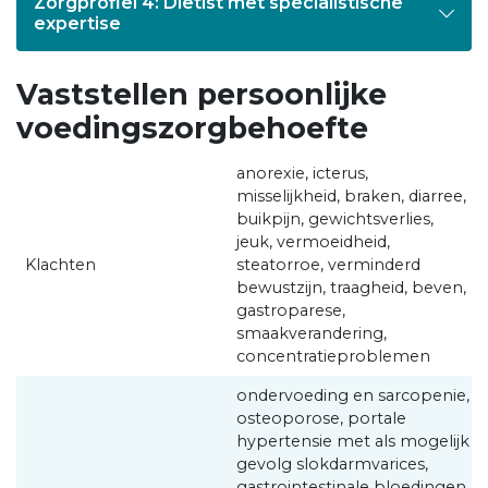
Zorgprofiel 4: Diëtist met specialistische
expertise
Vaststellen persoonlijke
voedingszorgbehoefte
anorexie, icterus,
misselijkheid, braken, diarree,
buikpijn, gewichtsverlies,
jeuk, vermoeidheid,
Klachten
steatorroe, verminderd
bewustzijn, traagheid, beven,
gastroparese,
smaakverandering,
concentratieproblemen
ondervoeding en sarcopenie,
osteoporose, portale
hypertensie met als mogelijk
gevolg slokdarmvarices,
gastrointestinale bloedingen