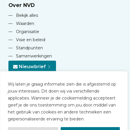
Over NVD
—
Bekijk alles
—
Waarden
—
Organisatie
—
Visie en beleid
—
Standpunten
—
Samenwerkingen
Nieuwbrief
Wij laten je graag informatie zien die is afgestemd op
jouw interesses. Dit doen wij via verschillende
applicaties. Wanneer je de cookiemelding accepteert
geef je de ons toestemming om jou door middel van
© 2026 NVD
het gebruik van cookies en andere technieken een
Privacy statement
gepersonaliseerde ervaring te bieden.
Disclaimer
Algemene voorwaarden NVD Academy