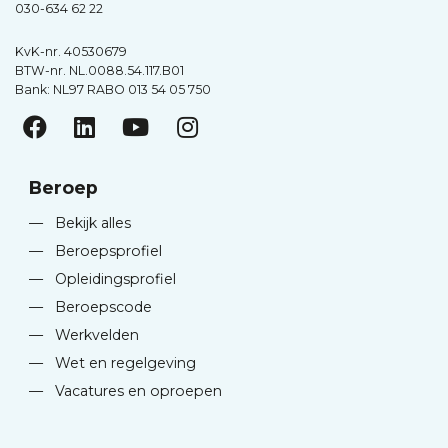
030-634 62 22
KvK-nr. 40530679
BTW-nr. NL.0088.54.117.B01
Bank: NL97 RABO 013 54 05 750
Beroep
—
Bekijk alles
—
Beroepsprofiel
—
Opleidingsprofiel
—
Beroepscode
—
Werkvelden
—
Wet en regelgeving
—
Vacatures en oproepen