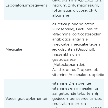
GFR, vitamine A,D,E,K,B1,B12,
Laboratoriumgegevens
natrium, zink, magnesium,
foliumzuur, glucose, CRP,
albumine
diuretica (Spironolacton,
Furosemide), Lactulose of
Rifaximine, corticosteroïden,
antibiotica, antivirale
medicatie, medicatie tegen
Medicatie
jeukklachten (Ursochol),
misselijkheid en
gastroparese
(Metoclopramide),
Azathioprine, Propanolol,
vitamine-/mineralensuppletie
vitamine D en overige
vitamines en mineralen bij
aangetoonde tekorten. Bij
Voedingssupplementen
gedecompenseerde cirrose:
multivitaminen- en