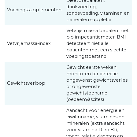
Dieetpreparaten,
drinkvoeding,
Voedingssupplementen
sondevoeding, vitaminen en
mineralen suppletie
Vetvrije massa bepalen met
bio impedantiemeter. BMI
Vetvrijemassa-index
detecteert niet alle
patiënten met een slechte
voedingstoestand
Gewicht eerste weken
monitoren ter detectie
ongewenst gewichtsverlies
Gewichtsverloop
of ongewenste
gewichtstoename
(oedeem/ascites)
Aandacht voor energie en
eiwitinname, vitamines en
mineralen (extra aandacht
voor vitamine D en B1),
vocht, relatie klachten en