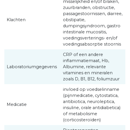
misselijkheid en/of braken,
zuurbranden, obstructie,
passagestoornissen, diarree,
Klachten
obstipatie,
dumpingsyndroom, gastro
intestinale mucositis,
voedingsverterings- en/of
voedingsabsorptie stoornis
CRP of een andere
inflammatiemaat, Hb,
Laboratoriumgegevens
Albumine, relevante
vitamines en mineralen
zoals D, B1, B12, foliumzuur
invloed op voedselinname
(pijnmedicatie, cytostatica,
antibiotica, neuroleptica,
Medicatie
insuline, orale antidiabetica)
of metabolisme
(corticosteroïden)