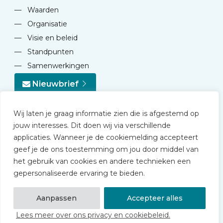
—
Waarden
—
Organisatie
—
Visie en beleid
—
Standpunten
—
Samenwerkingen
Nieuwbrief
Wij laten je graag informatie zien die is afgestemd op
jouw interesses. Dit doen wij via verschillende
applicaties. Wanneer je de cookiemelding accepteert
geef je de ons toestemming om jou door middel van
© 2026 NVD
het gebruik van cookies en andere technieken een
Privacy statement
gepersonaliseerde ervaring te bieden.
Disclaimer
Algemene voorwaarden NVD Academy
Aanpassen
Accepteer alles
Lees meer over ons privacy en cookiebeleid.