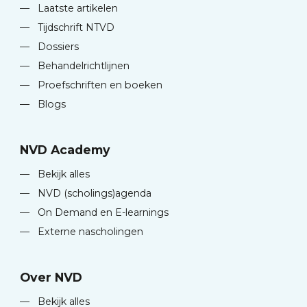
—
Laatste artikelen
—
Tijdschrift NTVD
—
Dossiers
—
Behandelrichtlijnen
—
Proefschriften en boeken
—
Blogs
NVD Academy
—
Bekijk alles
—
NVD (scholings)agenda
—
On Demand en E-learnings
—
Externe nascholingen
Over NVD
—
Bekijk alles