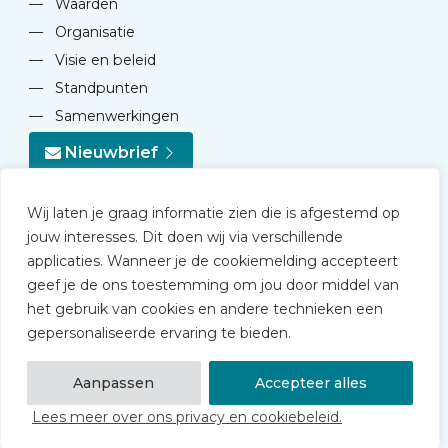
—
Waarden
—
Organisatie
—
Visie en beleid
—
Standpunten
—
Samenwerkingen
Nieuwbrief
Wij laten je graag informatie zien die is afgestemd op
jouw interesses. Dit doen wij via verschillende
applicaties. Wanneer je de cookiemelding accepteert
geef je de ons toestemming om jou door middel van
© 2026 NVD
het gebruik van cookies en andere technieken een
Privacy statement
gepersonaliseerde ervaring te bieden.
Disclaimer
Algemene voorwaarden NVD Academy
Aanpassen
Accepteer alles
Lees meer over ons privacy en cookiebeleid.