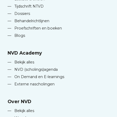
—
Tijdschrift NTVD
—
Dossiers
—
Behandelrichtlijnen
—
Proefschriften en boeken
—
Blogs
NVD Academy
—
Bekijk alles
—
NVD (scholings)agenda
—
On Demand en E-learnings
—
Externe nascholingen
Over NVD
—
Bekijk alles