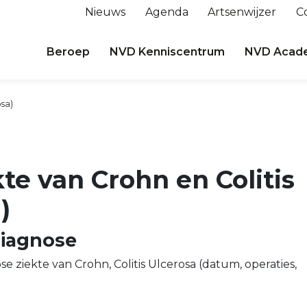
Nieuws
Agenda
Artsenwijzer
C
Beroep
NVD Kenniscentrum
NVD Acad
osa)
kte van Crohn en Colitis
)
iagnose
e ziekte van Crohn, Colitis Ulcerosa (datum, operaties,