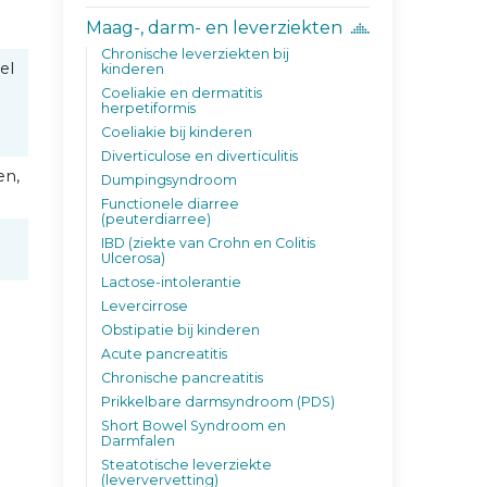
Maag-, darm- en leverziekten
Chronische leverziekten bij
el
kinderen
Coeliakie en dermatitis
herpetiformis
Coeliakie bij kinderen
Diverticulose en diverticulitis
en,
Dumpingsyndroom
Functionele diarree
(peuterdiarree)
IBD (ziekte van Crohn en Colitis
Ulcerosa)
Lactose-intolerantie
Levercirrose
Obstipatie bij kinderen
Acute pancreatitis
Chronische pancreatitis
Prikkelbare darmsyndroom (PDS)
Short Bowel Syndroom en
Darmfalen
Steatotische leverziekte
(leververvetting)