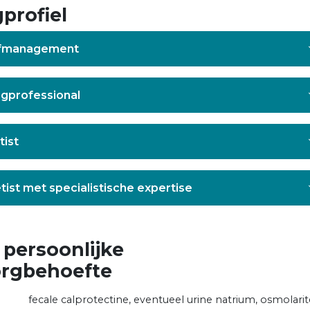
profiel
elfmanagement
rgprofessional
tist
ëtist met specialistische expertise
 persoonlijke
orgbehoefte
fecale calprotectine, eventueel urine natrium, osmolarit