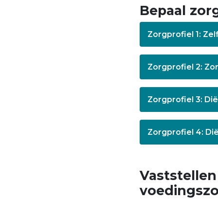
Bepaal zorg
Zorgprofiel 1: Z
Zorgprofiel 2: Zo
Zorgprofiel 3: Dië
Zorgprofiel 4: Di
Vaststellen
voedingsz