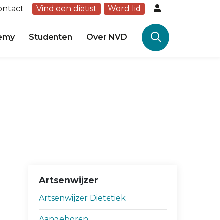
ontact
Vind een diëtist
Word lid
emy
Studenten
Over NVD
Artsenwijzer
Artsenwijzer Diëtetiek
Aangeboren