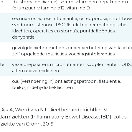
en
(bij stoma en diarree), serum: vitaminen bepalingen: i.e.
foliumzuur, vitamine b12, vitamine D
secundaire lactose intolerantie, osteoporose, short bow
syndroom, stenose, PSC, fisteleling, reumatologische
klachten, operaties en stoma’s, puntdeficiënties,
dehydratie
gevolgde diëten met en zonder verbetering van klacht
zelf opgelegde restricties, voedingsintoleranties
ten
vezelpreparaten, micronutriënten supplementen, ORS,
alternatieve middelen
o.a. (verandering in) ontlastingspatroon, flatulentie,
buikpijn, dehydratieklachten
 Dijk A, Wierdsma NJ. Dieetbehandelrichtlijn 31:
darmziekten (Inflammatory Bowel Disease, IBD): colitis
 ziekte van Crohn, 2019