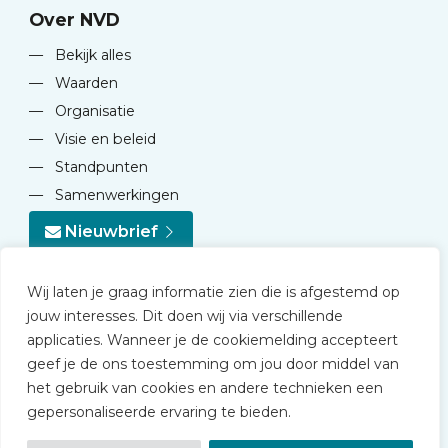
Over NVD
—
Bekijk alles
—
Waarden
—
Organisatie
—
Visie en beleid
—
Standpunten
—
Samenwerkingen
Nieuwbrief
Wij laten je graag informatie zien die is afgestemd op
jouw interesses. Dit doen wij via verschillende
applicaties. Wanneer je de cookiemelding accepteert
geef je de ons toestemming om jou door middel van
© 2026 NVD
het gebruik van cookies en andere technieken een
Privacy statement
gepersonaliseerde ervaring te bieden.
Disclaimer
Algemene voorwaarden NVD Academy