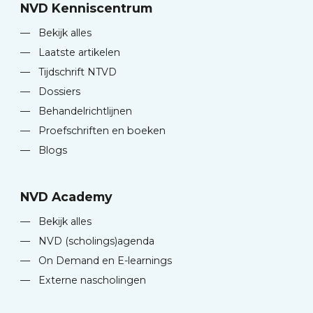
NVD Kenniscentrum
—
Bekijk alles
—
Laatste artikelen
—
Tijdschrift NTVD
—
Dossiers
—
Behandelrichtlijnen
—
Proefschriften en boeken
—
Blogs
NVD Academy
—
Bekijk alles
—
NVD (scholings)agenda
—
On Demand en E-learnings
—
Externe nascholingen