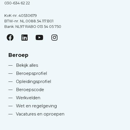
030-634 62 22
KvK-nr. 40530679
BTW-nr. NL.0088.54.117.B01
Bank: NL97 RABO 013 54 05 750
Beroep
—
Bekijk alles
—
Beroepsprofiel
—
Opleidingsprofiel
—
Beroepscode
—
Werkvelden
—
Wet en regelgeving
—
Vacatures en oproepen