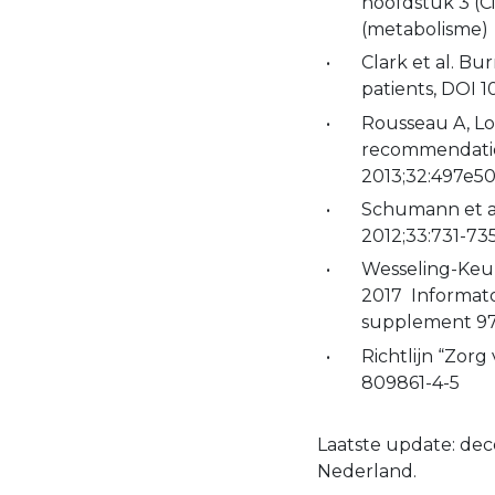
hoofdstuk 3 (Ci
(metabolisme
Clark et al. Bu
patients, DOI 1
Rousseau A, Lo
recommendations
2013;32:497e5
Schumann et al
2012;33:731-73
Wesseling-Keu
2017 Informato
supplement 9
Richtlijn “Zor
809861-4-5
Laatste update: de
Nederland.