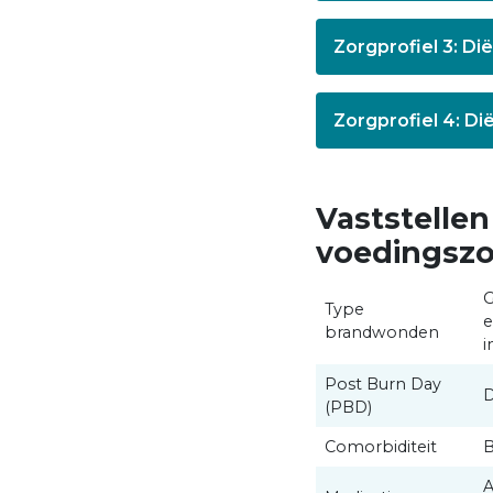
Zorgprofiel 3: Dië
Zorgprofiel 4: Di
Vaststellen
voedingsz
G
Type
e
brandwonden
i
Post Burn Day
D
(PBD)
Comorbiditeit
B
A