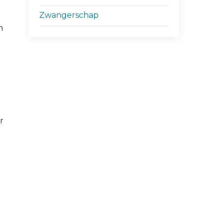
Zwangerschap
n
r