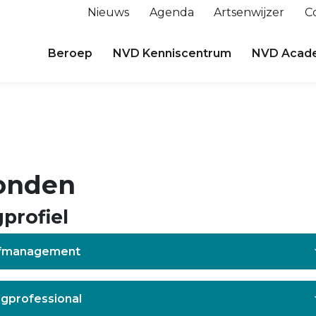
Nieuws
Agenda
Artsenwijzer
C
Beroep
NVD Kenniscentrum
NVD Acad
onden
profiel
elfmanagement
rgprofessional