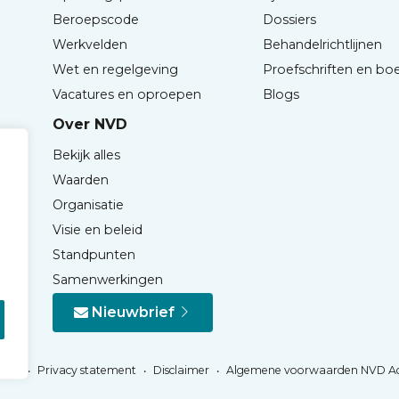
Beroepscode
Dossiers
Werkvelden
Behandelrichtlijnen
Wet en regelgeving
Proefschriften en bo
Vacatures en oproepen
Blogs
Over NVD
Bekijk alles
Waarden
Organisatie
Visie en beleid
Standpunten
Samenwerkingen
Nieuwbrief
Privacy statement
Disclaimer
Algemene voorwaarden NVD A
NVD