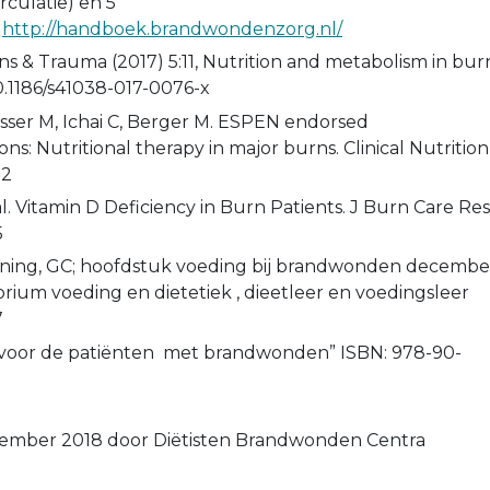
rculatie) en 5
)
http://handboek.brandwondenzorg.nl/
rns & Trauma (2017) 5:11, Nutrition and metabolism in bur
0.1186/s41038-017-0076-x
sser M, Ichai C, Berger M. ESPEN endorsed
: Nutritional therapy in major burns. Clinical Nutrition
02
. Vitamin D Deficiency in Burn Patients. J Burn Care Res
5
ning, GC; hoofdstuk voeding bij brandwonden decembe
rium voeding en dietetiek , dieetleer en voedingsleer
7
g voor de patiënten met brandwonden” ISBN: 978-90-
cember 2018 door Diëtisten Brandwonden Centra