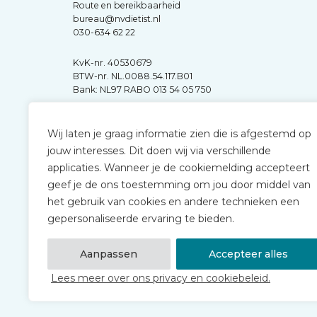
Route en bereikbaarheid
bureau@nvdietist.nl
030-634 62 22
KvK-nr. 40530679
BTW-nr. NL.0088.54.117.B01
Bank: NL97 RABO 013 54 05 750
Wij laten je graag informatie zien die is afgestemd op
jouw interesses. Dit doen wij via verschillende
applicaties. Wanneer je de cookiemelding accepteert
geef je de ons toestemming om jou door middel van
het gebruik van cookies en andere technieken een
gepersonaliseerde ervaring te bieden.
Aanpassen
Accepteer alles
Lees meer over ons privacy en cookiebeleid.
© 2026 