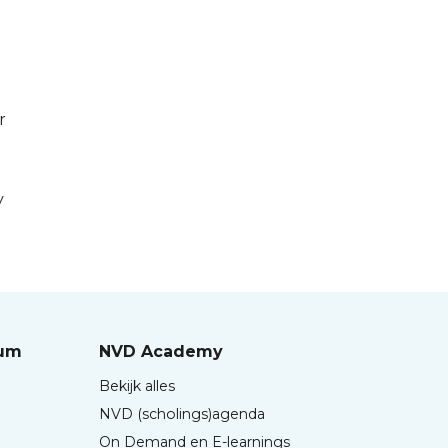
r
y
rum
NVD Academy
Bekijk alles
NVD (scholings)agenda
On Demand en E-learnings