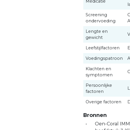
Medicatie
l
Screening
G
ondervoeding
A
Lengte en
V
gewicht
Leefstijlfactoren
E
Voedingspatroon
A
Klachten en
O
symptomen
Persoonlijke
L
factoren
Overige factoren
D
Bronnen
Oen-Coral IMM