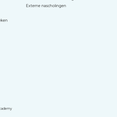
Externe nascholingen
eken
cademy