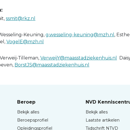
:
it,
ssmit@rkz.nl
Wesseling-Keuning,
g.wesseling-keuning@mzh.nl
, Esthe
el,
VogelE@mzh.nl
Verweij-Tilleman,
VerweijY@maasstadziekenhuis.nl
Dais
oeven,
BorstJS@maasstadziekenhuis.nl
Beroep
NVD Kenniscent
Bekijk alles
Bekijk alles
Beroepsprofiel
Laatste artikelen
Opleidingsprofiel
Tijdschrift NTVD