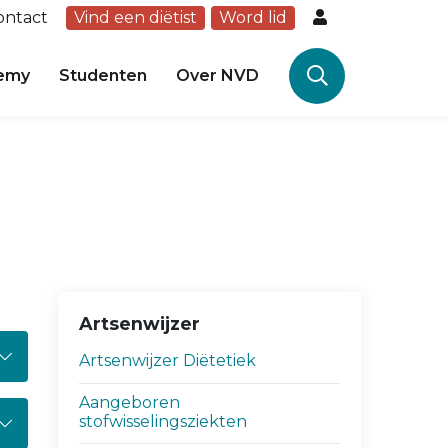
ontact
Vind een diëtist
Word lid
emy
Studenten
Over NVD
Artsenwijzer
Artsenwijzer Diëtetiek
Aangeboren
stofwisselingsziekten