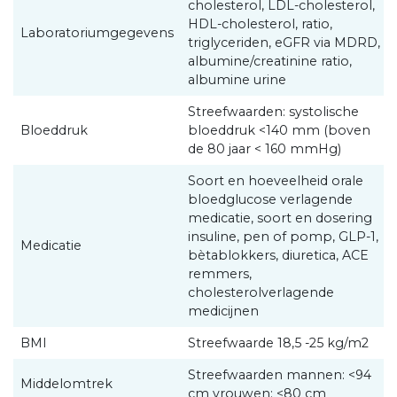
cholesterol, LDL-cholesterol,
HDL-cholesterol, ratio,
Laboratoriumgegevens
triglyceriden, eGFR via MDRD,
albumine/creatinine ratio,
albumine urine
Streefwaarden: systolische
Bloeddruk
bloeddruk <140 mm (boven
de 80 jaar < 160 mmHg)
Soort en hoeveelheid orale
bloedglucose verlagende
medicatie, soort en dosering
insuline, pen of pomp, GLP-1,
Medicatie
bètablokkers, diuretica, ACE
remmers,
cholesterolverlagende
medicijnen
BMI
Streefwaarde 18,5 -25 kg/m2
Streefwaarden mannen: <94
Middelomtrek
cm vrouwen: <80 cm