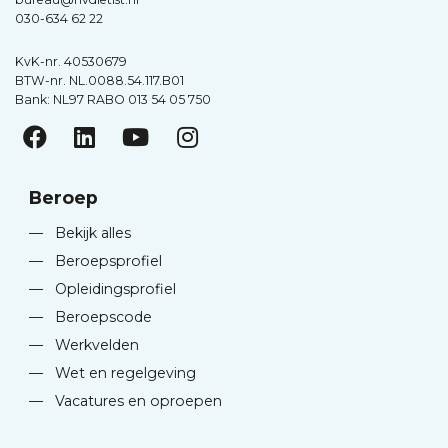
030-634 62 22
KvK-nr. 40530679
BTW-nr. NL.0088.54.117.B01
Bank: NL97 RABO 013 54 05 750
Beroep
—
Bekijk alles
—
Beroepsprofiel
—
Opleidingsprofiel
—
Beroepscode
—
Werkvelden
—
Wet en regelgeving
—
Vacatures en oproepen