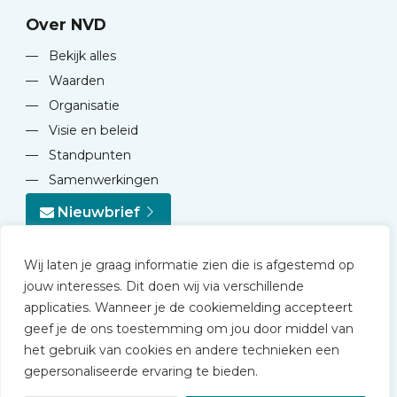
Over NVD
—
Bekijk alles
—
Waarden
—
Organisatie
—
Visie en beleid
—
Standpunten
—
Samenwerkingen
Nieuwbrief
Wij laten je graag informatie zien die is afgestemd op
jouw interesses. Dit doen wij via verschillende
applicaties. Wanneer je de cookiemelding accepteert
geef je de ons toestemming om jou door middel van
© 2026 NVD
het gebruik van cookies en andere technieken een
Privacy statement
gepersonaliseerde ervaring te bieden.
Disclaimer
Algemene voorwaarden NVD Academy