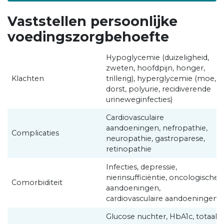
Vaststellen persoonlijke
voedingszorgbehoefte
Hypoglycemie (duizeligheid,
zweten, hoofdpijn, honger,
Klachten
trillerig), hyperglycemie (moe,
dorst, polyurie, recidiverende
urineweginfecties)
Cardiovasculaire
aandoeningen, nefropathie,
Complicaties
neuropathie, gastroparese,
retinopathie
Infecties, depressie,
nierinsufficiëntie, oncologische
Comorbiditeit
aandoeningen,
cardiovasculaire aandoeningen
Glucose nuchter, HbA1c, totaal