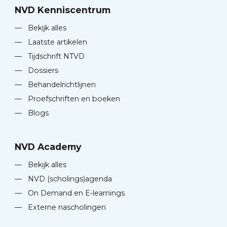
NVD Kenniscentrum
—
Bekijk alles
—
Laatste artikelen
—
Tijdschrift NTVD
—
Dossiers
—
Behandelrichtlijnen
—
Proefschriften en boeken
—
Blogs
NVD Academy
—
Bekijk alles
—
NVD (scholings)agenda
—
On Demand en E-learnings
—
Externe nascholingen