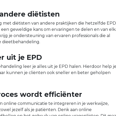
 andere diëtisten
ng met diëtisten van andere praktijken die hetzelfde EPD
t een geweldige kans om ervaringen te delen en van elk
krijg je ondersteuning van ervaren professionals die al
 dieetbehandeling.
r uit je EPD
andeling leer je alles uit je EPD halen. Hierdoor help j
 maar kunnen je cliënten ook sneller en beter geholpen
roces wordt efficiënter
en online communicatie te integreren in je werkwijze,
 zowel jezelf als je patiënten. Denk aan online
bellen en het gebruik van online vragenlijsten. Dit ma