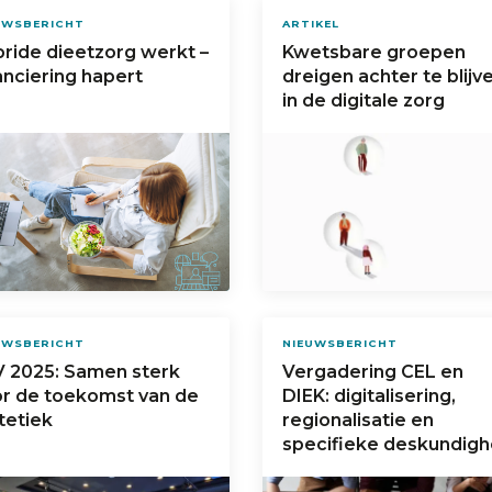
UWSBERICHT
ARTIKEL
ride dieetzorg werkt –
Kwetsbare groepen
anciering hapert
dreigen achter te blijv
in de digitale zorg
UWSBERICHT
NIEUWSBERICHT
 2025: Samen sterk
Vergadering CEL en
r de toekomst van de
DIEK: digitalisering,
tetiek
regionalisatie en
specifieke deskundigh