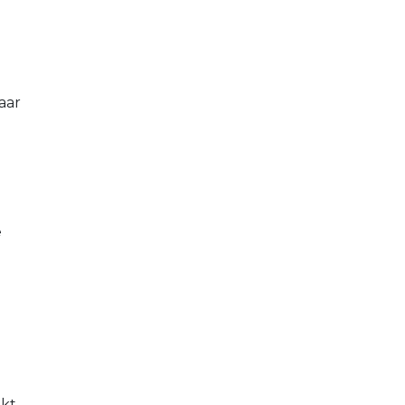
aar
e
akt