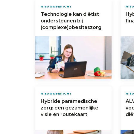
NIEUWSBERICHT
NIE
Technologie kan diëtist
Hyb
ondersteunen bij
fin
(complexe)obesitaszorg
NIEUWSBERICHT
NIE
Hybride paramedische
ALV
zorg: een gezamenlijke
voo
visie en routekaart
dië