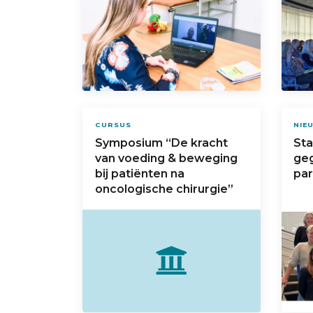
CURSUS
NIE
Symposium “De kracht
St
van voeding & beweging
geg
bij patiënten na
pa
oncologische chirurgie”