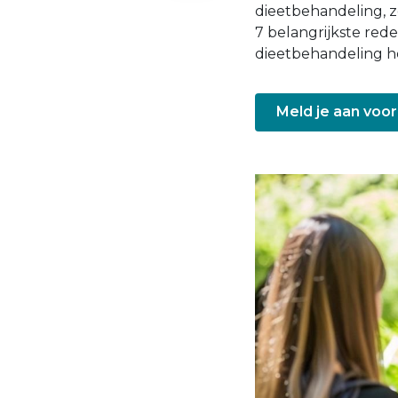
dieetbehandeling, z
7 belangrijkste red
dieetbehandeling he
Meld je aan voor