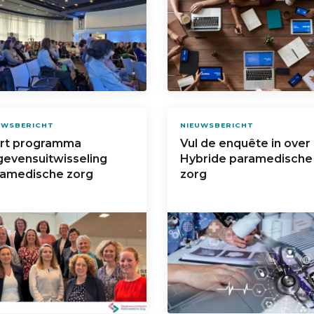
UWSBERICHT
NIEUWSBERICHT
art programma
Vul de enquête in over
evensuitwisseling
Hybride paramedische
ramedische zorg
zorg