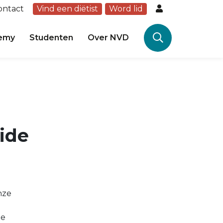
ontact
Vind een diëtist
Word lid
emy
Studenten
Over NVD
ide
nze
de