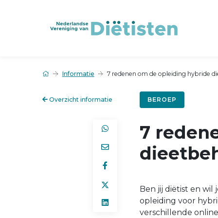
Informatie
7 redenen om de opleiding hybride d
Overzicht informatie
BEROEP
7 reden
dieetbe
Ben jij diëtist en w
opleiding voor hybr
verschillende online