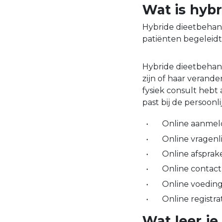
Wat is hyb
Hybride dieetbehand
patiënten begeleid
Hybride dieetbehande
zijn of haar verand
fysiek consult hebt
past bij de persoonl
Online aanme
Online vragenli
Online afsprak
Online contact
Online voedin
Online registra
Wat leer je