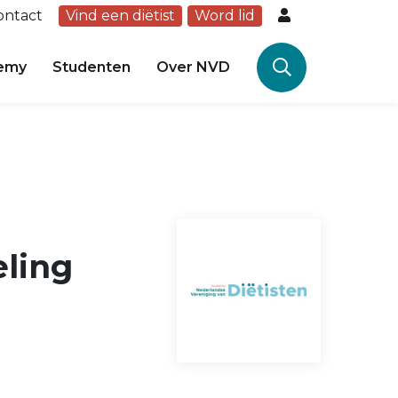
ontact
Vind een diëtist
Word lid
emy
Studenten
Over NVD
eling