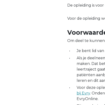
De opleiding is voo
Voor de opleiding w
Voorwaard
Om deel te kunnen 
Je bent lid va
Als je deelneem
maken. Dat bet
leertraject gaa
patiënten aanb
leren en dit aa
Voor deze oplei
bij Evry
. Onderd
EvryOnline.