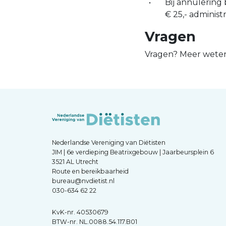
Bij annulering
€ 25,- administ
Vragen
Vragen? Meer weten
Nederlandse Vereniging van Diëtisten
JIM | 6e verdieping Beatrixgebouw | Jaarbeursplein 6
3521 AL Utrecht
Route en bereikbaarheid
bureau@nvdietist.nl
030-634 62 22
KvK-nr. 40530679
BTW-nr. NL.0088.54.117.B01