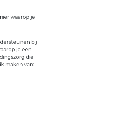
nier waarop je
ndersteunen bij
waarop je een
dingszorg die
ruik maken van: