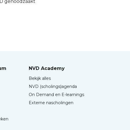
NVD genoodzaakt
rum
NVD Academy
Bekijk alles
NVD (scholings)agenda
On Demand en E-learnings
Externe nascholingen
eken