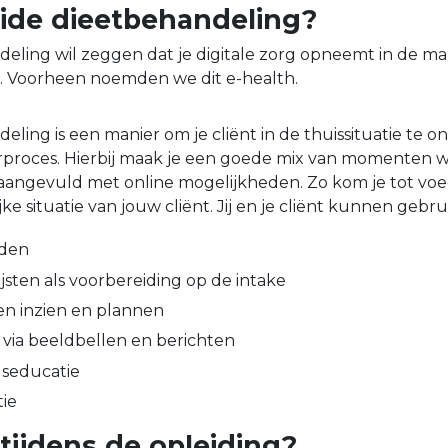
ride dieetbehandeling?
eling wil zeggen dat je digitale zorg opneemt in de ma
t. Voorheen noemden we dit e-health.
ling is een manier om je cliënt in de thuissituatie te o
erproces. Hierbij maak je een goede mix van momenten 
 aangevuld met online mogelijkheden. Zo kom je tot voe
ijke situatie van jouw cliënt. Jij en je cliënt kunnen geb
lden
jsten als voorbereiding op de intake
en inzien en plannen
 via beeldbellen en berichten
gseducatie
tie
 tijdens de opleiding?