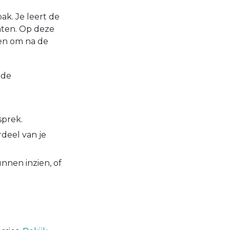
ak. Je leert de
ten. Op deze
en om na de
ide
sprek.
deel van je
nnen inzien, of