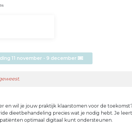
tis
eiding 11 november - 9 december
 geweest.
er en wil je jouw praktijk klaarstomen voor de toekomst
ride dieetbehandeling precies wat je nodig hebt. Je leert
e patiënten optimaal digitaal kunt ondersteunen.