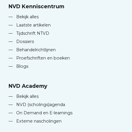
NVD Kenniscentrum
—
Bekijk alles
—
Laatste artikelen
—
Tijdschrift NTVD
—
Dossiers
—
Behandelrichtlijnen
—
Proefschriften en boeken
—
Blogs
NVD Academy
—
Bekijk alles
—
NVD (scholings)agenda
—
On Demand en E-learnings
—
Externe nascholingen