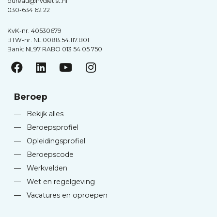
bureau@nvdietist.nl
030-634 62 22
KvK-nr. 40530679
BTW-nr. NL.0088.54.117.B01
Bank: NL97 RABO 013 54 05 750
Beroep
—
Bekijk alles
—
Beroepsprofiel
—
Opleidingsprofiel
—
Beroepscode
—
Werkvelden
—
Wet en regelgeving
—
Vacatures en oproepen