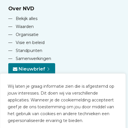
Over NVD
—
Bekijk alles
—
Waarden
—
Organisatie
—
Visie en beleid
—
Standpunten
—
Samenwerkingen
Nieuwbrief
Wij laten je graag informatie zien die is afgestemd op
jouw interesses. Dit doen wij via verschillende
applicaties. Wanneer je de cookiemelding accepteert
geef je de ons toestemming om jou door middel van
© 2026 NVD
het gebruik van cookies en andere technieken een
Privacy statement
gepersonaliseerde ervaring te bieden.
Disclaimer
Algemene voorwaarden NVD Academy