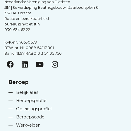
Nederlandse Vereniging van Diëtisten
JIM | 6e verdieping Beatrixgebouw | Jaarbeursplein 6
3521 AL Utrecht
Route en bereikbaarheid
bureau@nvdietist.nl
030-634 62 22
KvK-nr. 40530679
BTW-nr. NL.0088.54.117.B01
Bank: NL97 RABO 013 54 05 750
Beroep
—
Bekijk alles
—
Beroepsprofiel
—
Opleidingsprofiel
—
Beroepscode
—
Werkvelden