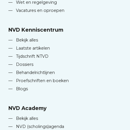
—
Wet en regelgeving
—
Vacatures en oproepen
NVD Kenniscentrum
—
Bekijk alles
—
Laatste artikelen
—
Tijdschrift NTVD
—
Dossiers
—
Behandelrichtlijnen
—
Proefschriften en boeken
—
Blogs
NVD Academy
—
Bekijk alles
—
NVD (scholings)agenda