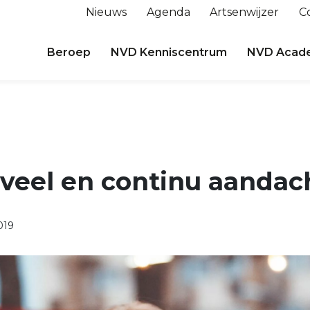
Nieuws
Agenda
Artsenwijzer
C
Beroep
NVD Kenniscentrum
NVD Acad
 veel en continu aandac
019