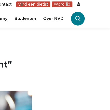
ontact
Vind een diëtist
Word lid
emy
Studenten
Over NVD
ht”