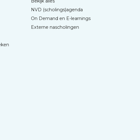
Bekijk alles
NVD (scholings)agenda
On Demand en E-learnings
Externe nascholingen
eken