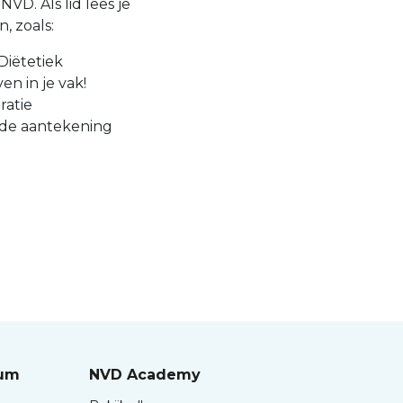
VD. Als lid lees je
, zoals:
Diëtetiek
en in je vak!
ratie
 de aantekening
rum
NVD Academy