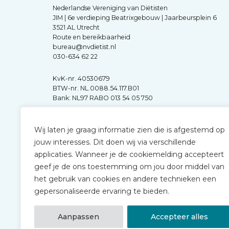
Nederlandse Vereniging van Diëtisten
JIM | 6e verdieping Beatrixgebouw | Jaarbeursplein 6
3521 AL Utrecht
Route en bereikbaarheid
bureau@nvdietist.nl
030-634 62 22
KvK-nr. 40530679
BTW-nr. NL.0088.54.117.B01
Bank: NL97 RABO 013 54 05 750
Wij laten je graag informatie zien die is afgestemd op
jouw interesses. Dit doen wij via verschillende
applicaties. Wanneer je de cookiemelding accepteert
geef je de ons toestemming om jou door middel van
het gebruik van cookies en andere technieken een
gepersonaliseerde ervaring te bieden.
Aanpassen
Accepteer alles