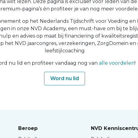
a wilt lezen. Deze pagina is exclusief voor leden van de N
 premium-pagina’s én profiteer je van nog meer voordelen
nnement op het Nederlands Tijdschrift voor Voeding en 
ingen in onze NVD Academy, een must-have om bij te blijv
 hulp en advies op maat bij financiering of kwaliteitsregist
op het NVD jaarcongres, verzekeringen, ZorgDomein en
leefstijlcoaching
rd nu lid en profiteer vandaag nog van
alle voordelen
!
Word nu lid
Beroep
NVD Kenniscent