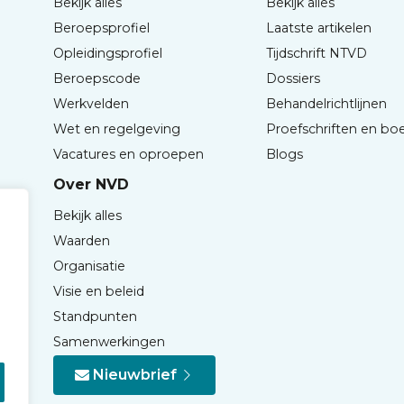
Bekijk alles
Bekijk alles
Beroepsprofiel
Laatste artikelen
Opleidingsprofiel
Tijdschrift NTVD
Beroepscode
Dossiers
Werkvelden
Behandelrichtlijnen
Wet en regelgeving
Proefschriften en bo
Vacatures en oproepen
Blogs
Over NVD
Bekijk alles
Waarden
Organisatie
Visie en beleid
Standpunten
Samenwerkingen
Nieuwbrief