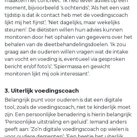
maakten het concreet: ‘Ik heb liever advies op één
moment, bijvoorbeeld ‘s ochtends’; ‘Als het een vast
tijdstip is dat ik contact heb met de voedingscoach
lijkt mij het fijnst’; ‘Niet dagelijks, maar wekelijks
steunen’. De diëtisten willen hun advies kunnen
monitoren door het ophalen van gegevens over het
behalen van de dieetbehandelingsdoelen. ‘Ik zou
graag aan de ouderen willen vragen wat de intake
van vocht en voeding is, eventueel via gesproken
bericht en/of foto’s’; ‘Spiermassa en gewicht
monitoren lijkt mij ook interessant’.
3. Uiterlijk voedingscoach
Belangrijk punt voor ouderen is dat een digitale
tool, zoals de voedingscoach, niet te kinderlijk moet
zijn. Een persoonlijke benadering is hierin belangrijk:
‘Persoonlijke uitstraling en geluid’. Iemand anders
geeft aan: ‘Zo’n digitale voedingscoach op wielen is
voor oudere dementen’; ‘Een beetje het uiterlijk