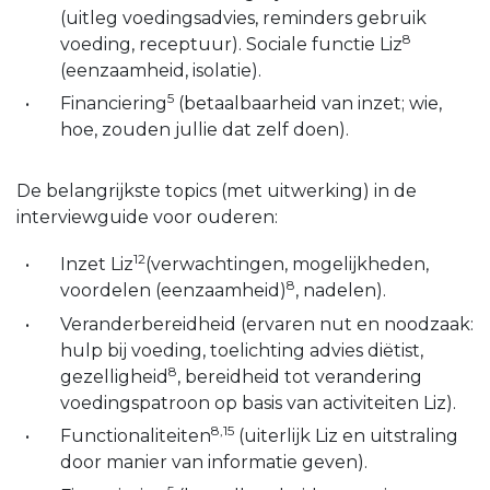
(uitleg voedingsadvies, reminders gebruik
8
voeding, receptuur). Sociale functie Liz
(eenzaamheid, isolatie).
5
Financiering
(betaalbaarheid van inzet; wie,
hoe, zouden jullie dat zelf doen).
De belangrijkste topics (met uitwerking) in de
interviewguide voor ouderen:
12
Inzet Liz
(verwachtingen, mogelijkheden,
8
voordelen (eenzaamheid)
, nadelen).
Veranderbereidheid (ervaren nut en noodzaak:
hulp bij voeding, toelichting advies diëtist,
8
gezelligheid
, bereidheid tot verandering
voedingspatroon op basis van activiteiten Liz).
8,15
Functionaliteiten
(uiterlijk Liz en uitstraling
door manier van informatie geven).