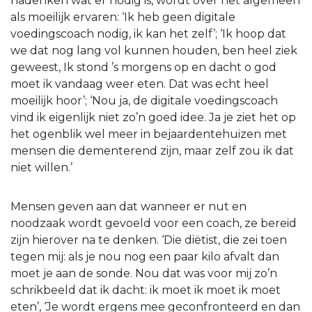
nadenken wat er nodig is, wordt over het algemeen
als moeilijk ervaren: ‘Ik heb geen digitale
voedingscoach nodig, ik kan het zelf’; ‘Ik hoop dat
we dat nog lang vol kunnen houden, ben heel ziek
geweest, Ik stond ’s morgens op en dacht o god
moet ik vandaag weer eten. Dat was echt heel
moeilijk hoor’; ‘Nou ja, de digitale voedingscoach
vind ik eigenlijk niet zo’n goed idee. Ja je ziet het op
het ogenblik wel meer in bejaardentehuizen met
mensen die dementerend zijn, maar zelf zou ik dat
niet willen.’
Mensen geven aan dat wanneer er nut en
noodzaak wordt gevoeld voor een coach, ze bereid
zijn hierover na te denken. ‘Die diëtist, die zei toen
tegen mij: als je nou nog een paar kilo afvalt dan
moet je aan de sonde. Nou dat was voor mij zo’n
schrikbeeld dat ik dacht: ik moet ik moet ik moet
eten’, ‘Je wordt ergens mee geconfronteerd en dan