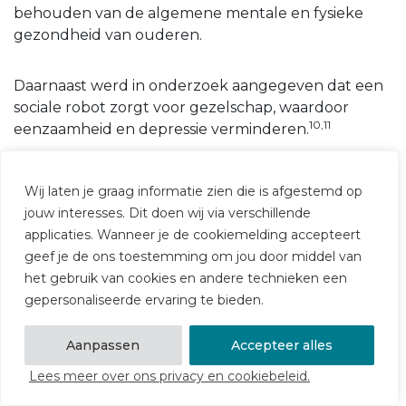
behouden van de algemene mentale en fysieke
gezondheid van ouderen.
Daarnaast werd in onderzoek aangegeven dat een
sociale robot zorgt voor gezelschap, waardoor
10,11
eenzaamheid en depressie verminderen.
Diëtisten gaven in dit onderzoek aan dat ouderen
Wij laten je graag informatie zien die is afgestemd op
maaltijden overslaan wegens eenzaamheid. In
jouw interesses. Dit doen wij via verschillende
eerder onderzoek is gekeken naar de
applicaties. Wanneer je de cookiemelding accepteert
mogelijkheden die ouderen en zorgverleners
geef je de ons toestemming om jou door middel van
zagen om een robot te gebruiken voor
het gebruik van cookies en andere technieken een
15
voedingsondersteuning.
Hieruit kwamen de
gepersonaliseerde ervaring te bieden.
volgende thema’s naar voren: de functies van de
robot, kenmerken van de robot, ethische aspecten
Aanpassen
Accepteer alles
en financiering. Deze thema’s komen ook terug in
dit onderzoek. Daarnaast blijkt uit het eerdere
Lees meer over ons privacy en cookiebeleid.
onderzoek dat de ouderen niet willen dat de