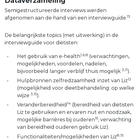
Dataverzameling
Semigestructureerde interviews werden
13
afgenomen aan de hand van een interviewguide.
De belangrijkste topics (met uitwerking) in de
interviewguide voor diëtisten:
1,6,8
Het gebruik van e-health
(verwachtingen,
mogelijkheden, voordelen, nadelen,
3,11
bijvoorbeeld langer verblijf thuis mogelijk
).
12
Hulpbronnen zelfredzaamheid: inzet van Liz
(mogelijkheid voor dieetbehandeling: op welke
3,15
wijze
).
14
Veranderbereidheid
(bereidheid van diëtisten
Liz te gebruiken en ervaren nut en noodzaak,
15
mogelijke barrières bij ouderen
, verwachting
van bereidheid ouderen gebruik Liz).
8,15
Functionaliteiten/mogelijkheden van Liz