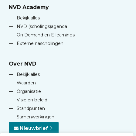
NVD Academy
—
Bekijk alles
—
NVD (scholings)agenda
—
On Demand en E-learnings
—
Externe nascholingen
Over NVD
—
Bekijk alles
—
Waarden
—
Organisatie
—
Visie en beleid
—
Standpunten
—
Samenwerkingen
Nieuwbrief