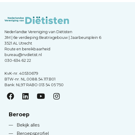
Nederlandse Vereniging van Diëtisten
JIM | 6e verdieping Beatrixgebouw | Jaarbeursplein 6
3521 AL Utrecht
Route en bereikbaarheid
bureau@nvdietist.nl
030-634 62 22
KvK-nr. 40530679
BTW-nr. NL.0088.54.117.B01
Bank: NL97 RABO 013 54 05 750
Beroep
—
Bekijk alles
—
Beroepsprofiel