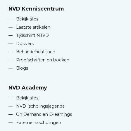
NVD Kenniscentrum
—
Bekijk alles
—
Laatste artikelen
—
Tijdschrift NTVD
—
Dossiers
—
Behandelrichtlijnen
—
Proefschriften en boeken
—
Blogs
NVD Academy
—
Bekijk alles
—
NVD (scholings)agenda
—
On Demand en E-learnings
—
Externe nascholingen