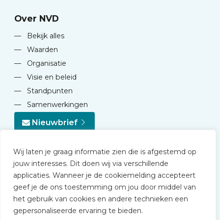
Over NVD
—
Bekijk alles
—
Waarden
—
Organisatie
—
Visie en beleid
—
Standpunten
—
Samenwerkingen
Nieuwbrief
Wij laten je graag informatie zien die is afgestemd op
jouw interesses. Dit doen wij via verschillende
applicaties. Wanneer je de cookiemelding accepteert
geef je de ons toestemming om jou door middel van
© 2026 NVD
het gebruik van cookies en andere technieken een
Privacy statement
gepersonaliseerde ervaring te bieden.
Disclaimer