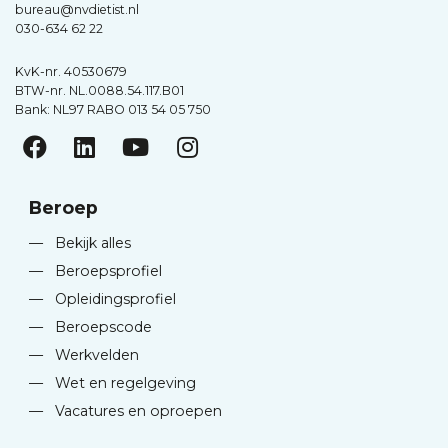
bureau@nvdietist.nl
030-634 62 22
KvK-nr. 40530679
BTW-nr. NL.0088.54.117.B01
Bank: NL97 RABO 013 54 05 750
Beroep
—
Bekijk alles
—
Beroepsprofiel
—
Opleidingsprofiel
—
Beroepscode
—
Werkvelden
—
Wet en regelgeving
—
Vacatures en oproepen