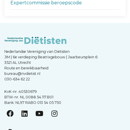
Expertcommissie beroepscode
Nederlandse Vereniging van Diëtisten
JIM | 6e verdieping Beatrixgebouw | Jaarbeursplein 6
3521 AL Utrecht
Route en bereikbaarheid
bureau@nvdietist.nl
030-634 62 22
KvK-nr. 40530679
BTW-nr. NL.0088.54.117.B01
Bank: NL97 RABO 013 54 05 750