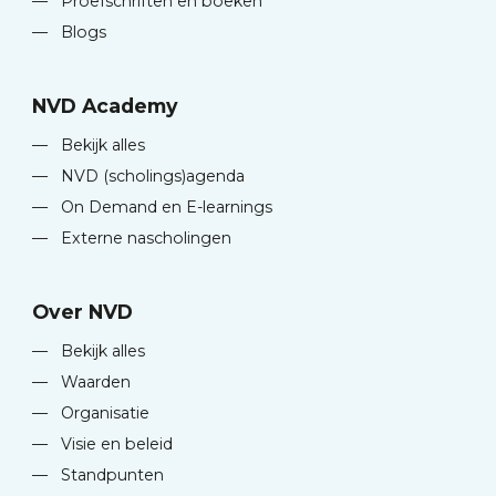
—
Proefschriften en boeken
—
Blogs
NVD Academy
—
Bekijk alles
—
NVD (scholings)agenda
—
On Demand en E-learnings
—
Externe nascholingen
Over NVD
—
Bekijk alles
—
Waarden
—
Organisatie
—
Visie en beleid
—
Standpunten