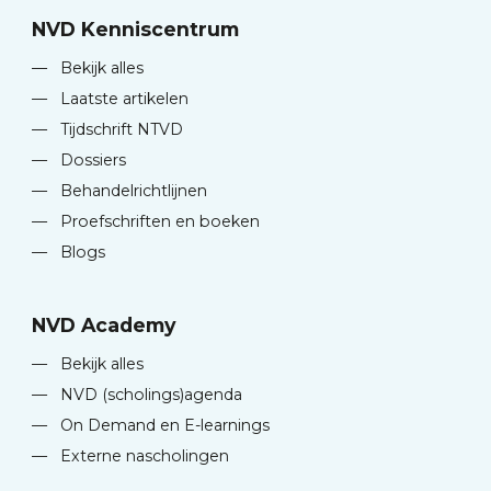
NVD Kenniscentrum
—
Bekijk alles
—
Laatste artikelen
—
Tijdschrift NTVD
—
Dossiers
—
Behandelrichtlijnen
—
Proefschriften en boeken
—
Blogs
NVD Academy
—
Bekijk alles
—
NVD (scholings)agenda
—
On Demand en E-learnings
—
Externe nascholingen