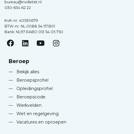
bureau@nvdietist.nl
030-634 62 22
KvK-nr. 40530679
BTW-nr. NL.0088.54.117.B01
Bank: NL97 RABO 013 54 05 750
Beroep
—
Bekijk alles
—
Beroepsprofiel
—
Opleidingsprofiel
—
Beroepscode
—
Werkvelden
—
Wet en regelgeving
—
Vacatures en oproepen