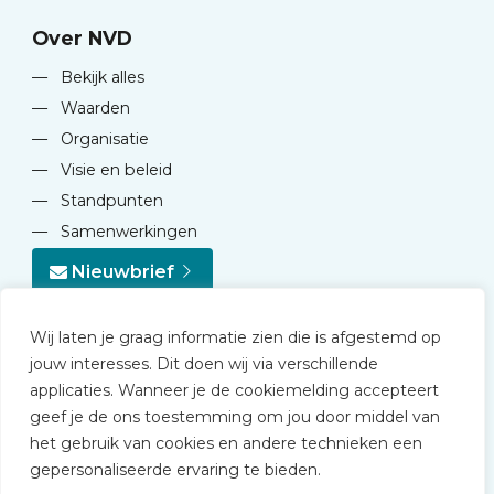
Over NVD
—
Bekijk alles
—
Waarden
—
Organisatie
—
Visie en beleid
—
Standpunten
—
Samenwerkingen
Nieuwbrief
Wij laten je graag informatie zien die is afgestemd op
jouw interesses. Dit doen wij via verschillende
applicaties. Wanneer je de cookiemelding accepteert
geef je de ons toestemming om jou door middel van
© 2026 NVD
het gebruik van cookies en andere technieken een
Privacy statement
gepersonaliseerde ervaring te bieden.
Disclaimer
Algemene voorwaarden NVD Academy