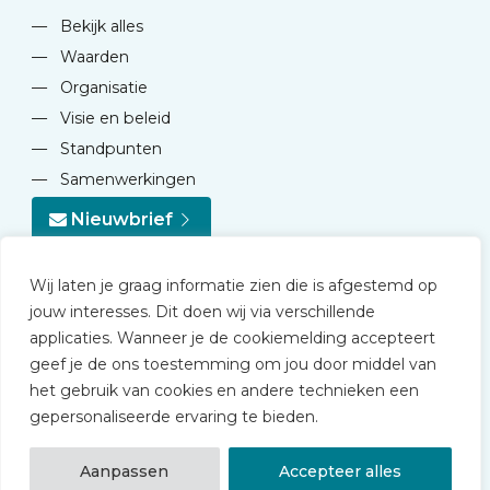
—
Bekijk alles
—
Waarden
—
Organisatie
—
Visie en beleid
—
Standpunten
—
Samenwerkingen
Nieuwbrief
Wij laten je graag informatie zien die is afgestemd op
jouw interesses. Dit doen wij via verschillende
applicaties. Wanneer je de cookiemelding accepteert
geef je de ons toestemming om jou door middel van
© 2026 NVD
het gebruik van cookies en andere technieken een
Privacy statement
gepersonaliseerde ervaring te bieden.
Disclaimer
Algemene voorwaarden NVD Academy
Aanpassen
Accepteer alles