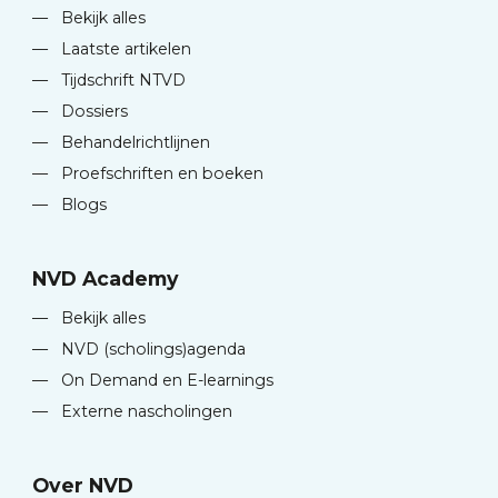
—
Bekijk alles
—
Laatste artikelen
—
Tijdschrift NTVD
—
Dossiers
—
Behandelrichtlijnen
—
Proefschriften en boeken
—
Blogs
NVD Academy
—
Bekijk alles
—
NVD (scholings)agenda
—
On Demand en E-learnings
—
Externe nascholingen
Over NVD