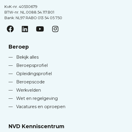
KvK-nr. 40530679
BTW-nr. NL.0088.54.117.B01
Bank: NL97 RABO 013 54 05 750
Beroep
—
Bekijk alles
—
Beroepsprofiel
—
Opleidingsprofiel
—
Beroepscode
—
Werkvelden
—
Wet en regelgeving
—
Vacatures en oproepen
NVD Kenniscentrum