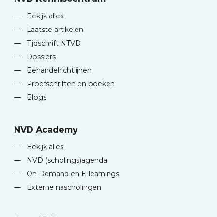
—
Bekijk alles
—
Laatste artikelen
—
Tijdschrift NTVD
—
Dossiers
—
Behandelrichtlijnen
—
Proefschriften en boeken
—
Blogs
NVD Academy
—
Bekijk alles
—
NVD (scholings)agenda
—
On Demand en E-learnings
—
Externe nascholingen