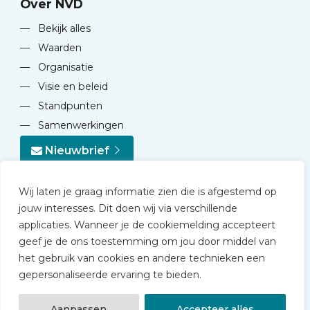
Over NVD
—
Bekijk alles
—
Waarden
—
Organisatie
—
Visie en beleid
—
Standpunten
—
Samenwerkingen
Nieuwbrief
Wij laten je graag informatie zien die is afgestemd op
jouw interesses. Dit doen wij via verschillende
applicaties. Wanneer je de cookiemelding accepteert
geef je de ons toestemming om jou door middel van
© 2026 NVD
het gebruik van cookies en andere technieken een
Privacy statement
gepersonaliseerde ervaring te bieden.
Disclaimer
Algemene voorwaarden NVD Academy
Aanpassen
Accepteer alles