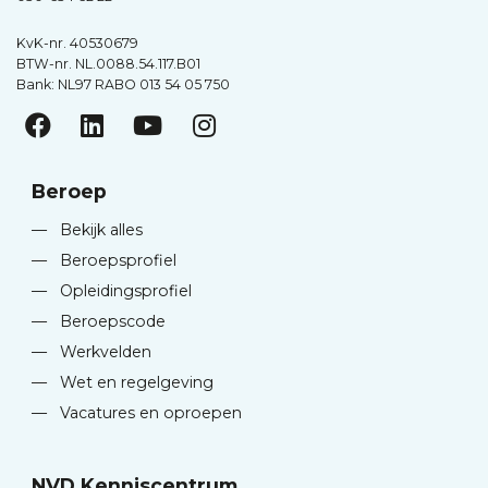
KvK-nr. 40530679
BTW-nr. NL.0088.54.117.B01
Bank: NL97 RABO 013 54 05 750
Beroep
—
Bekijk alles
—
Beroepsprofiel
—
Opleidingsprofiel
—
Beroepscode
—
Werkvelden
—
Wet en regelgeving
—
Vacatures en oproepen
NVD Kenniscentrum