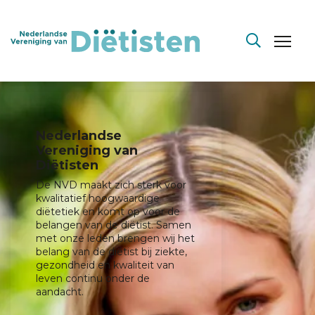
Nederlandse
Vereniging van
Diëtisten
De NVD maakt zich sterk voor
kwalitatief hoogwaardige
diëtetiek en komt op voor de
belangen van de diëtist. Samen
met onze leden brengen wij het
belang van de diëtist bij ziekte,
gezondheid en kwaliteit van
leven continu onder de
aandacht.