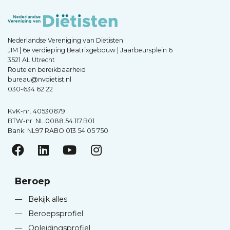
Nederlandse Vereniging van Diëtisten
JIM | 6e verdieping Beatrixgebouw | Jaarbeursplein 6
3521 AL Utrecht
Route en bereikbaarheid
bureau@nvdietist.nl
030-634 62 22
KvK-nr. 40530679
BTW-nr. NL.0088.54.117.B01
Bank: NL97 RABO 013 54 05 750
Beroep
—
Bekijk alles
—
Beroepsprofiel
—
Opleidingsprofiel