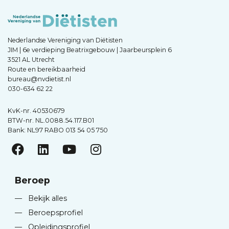
Nederlandse Vereniging van Diëtisten
JIM | 6e verdieping Beatrixgebouw | Jaarbeursplein 6
3521 AL Utrecht
Route en bereikbaarheid
bureau@nvdietist.nl
030-634 62 22
KvK-nr. 40530679
BTW-nr. NL.0088.54.117.B01
Bank: NL97 RABO 013 54 05 750
Beroep
—
Bekijk alles
—
Beroepsprofiel
—
Opleidingsprofiel