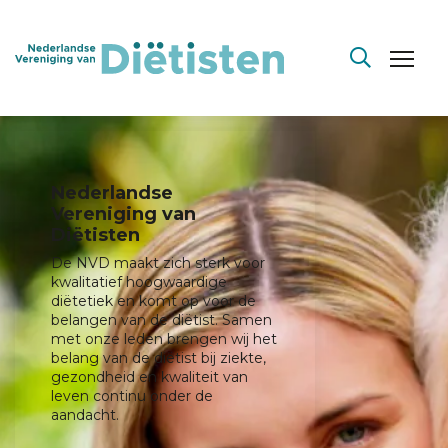
Nederlandse
Vereniging van
Diëtisten
De NVD maakt zich sterk voor
kwalitatief hoogwaardige
diëtetiek en komt op voor de
belangen van de diëtist. Samen
met onze leden brengen wij het
belang van de diëtist bij ziekte,
gezondheid en kwaliteit van
leven continu onder de
aandacht.