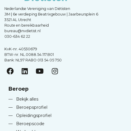
Nederlandse Vereniging van Diëtisten
JIM | 6e verdieping Beatrixgebouw | Jaarbeursplein 6
3521 AL Utrecht
Route en bereikbaarheid
bureau@nvdietist.nl
030-634 62 22
KvK-nr. 40530679
BTW-nr. NL.0088.54.117.B01
Bank: NL97 RABO 013 54 05 750
Beroep
—
Bekijk alles
—
Beroepsprofiel
—
Opleidingsprofiel
—
Beroepscode