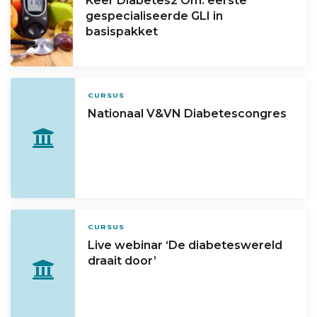
Keer Diabetes2 Om: eerste
gespecialiseerde GLI in
basispakket
CURSUS
Nationaal V&VN Diabetescongres
CURSUS
Live webinar ‘De diabeteswereld
draait door’