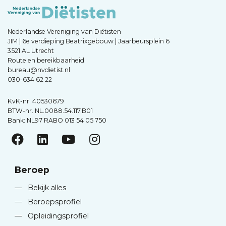
Nederlandse Vereniging van Diëtisten
JIM | 6e verdieping Beatrixgebouw | Jaarbeursplein 6
3521 AL Utrecht
Route en bereikbaarheid
bureau@nvdietist.nl
030-634 62 22
KvK-nr. 40530679
BTW-nr. NL.0088.54.117.B01
Bank: NL97 RABO 013 54 05 750
Beroep
—
Bekijk alles
—
Beroepsprofiel
—
Opleidingsprofiel