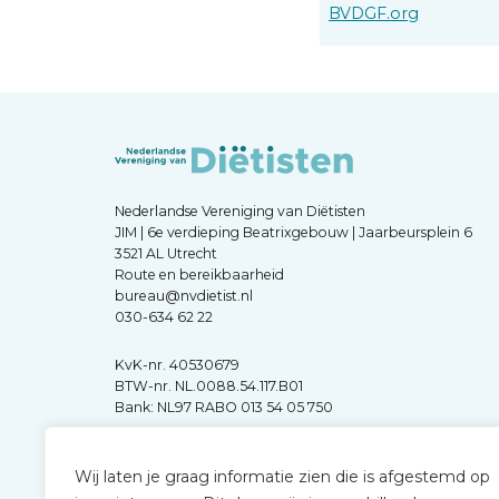
BVDGF.org
Nederlandse Vereniging van Diëtisten
JIM | 6e verdieping Beatrixgebouw | Jaarbeursplein 6
3521 AL Utrecht
Route en bereikbaarheid
bureau@nvdietist.nl
030-634 62 22
KvK-nr. 40530679
BTW-nr. NL.0088.54.117.B01
Bank: NL97 RABO 013 54 05 750
Wij laten je graag informatie zien die is afgestemd op