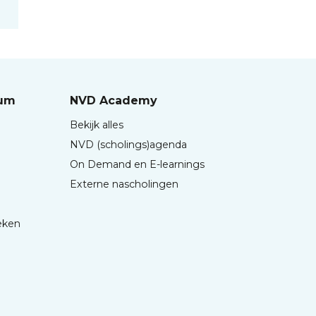
rum
NVD Academy
Bekijk alles
NVD (scholings)agenda
On Demand en E-learnings
Externe nascholingen
eken