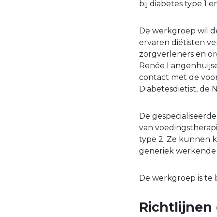
bij diabetes type 1 
De werkgroep wil de
ervaren diëtisten v
zorgverleners en or
Renée Langenhuijse
contact met de voo
Diabetesdiëtist, de 
De gespecialiseerde 
van voedingstherapi
type 2. Ze kunnen k
generiek werkende co
De werkgroep is te 
Richtlijne