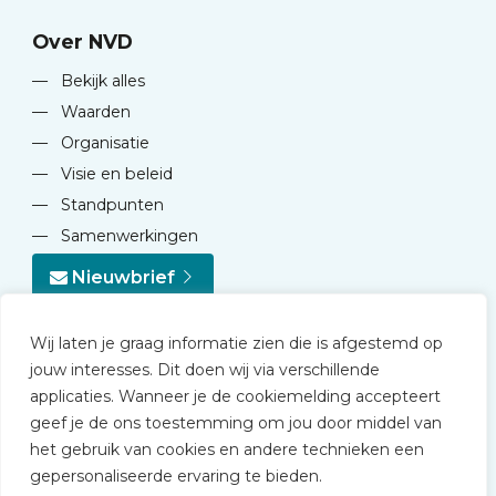
Over NVD
—
Bekijk alles
—
Waarden
—
Organisatie
—
Visie en beleid
—
Standpunten
—
Samenwerkingen
Nieuwbrief
Wij laten je graag informatie zien die is afgestemd op
jouw interesses. Dit doen wij via verschillende
applicaties. Wanneer je de cookiemelding accepteert
geef je de ons toestemming om jou door middel van
© 2026 NVD
het gebruik van cookies en andere technieken een
Privacy statement
gepersonaliseerde ervaring te bieden.
Disclaimer