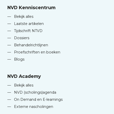
NVD Kenniscentrum
—
Bekijk alles
—
Laatste artikelen
—
Tijdschrift NTVD
—
Dossiers
—
Behandelrichtlijnen
—
Proefschriften en boeken
—
Blogs
NVD Academy
—
Bekijk alles
—
NVD (scholings)agenda
—
On Demand en E-learnings
—
Externe nascholingen