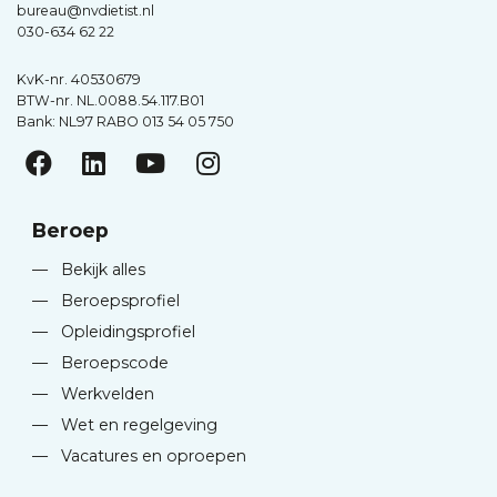
bureau@nvdietist.nl
030-634 62 22
KvK-nr. 40530679
BTW-nr. NL.0088.54.117.B01
Bank: NL97 RABO 013 54 05 750
Beroep
—
Bekijk alles
—
Beroepsprofiel
—
Opleidingsprofiel
—
Beroepscode
—
Werkvelden
—
Wet en regelgeving
—
Vacatures en oproepen