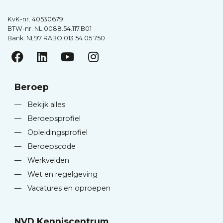
KvK-nr. 40530679
BTW-nr. NL.0088.54.117.B01
Bank: NL97 RABO 013 54 05 750
Beroep
—
Bekijk alles
—
Beroepsprofiel
—
Opleidingsprofiel
—
Beroepscode
—
Werkvelden
—
Wet en regelgeving
—
Vacatures en oproepen
NVD Kenniscentrum