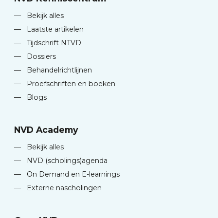
—
Bekijk alles
—
Laatste artikelen
—
Tijdschrift NTVD
—
Dossiers
—
Behandelrichtlijnen
—
Proefschriften en boeken
—
Blogs
NVD Academy
—
Bekijk alles
—
NVD (scholings)agenda
—
On Demand en E-learnings
—
Externe nascholingen