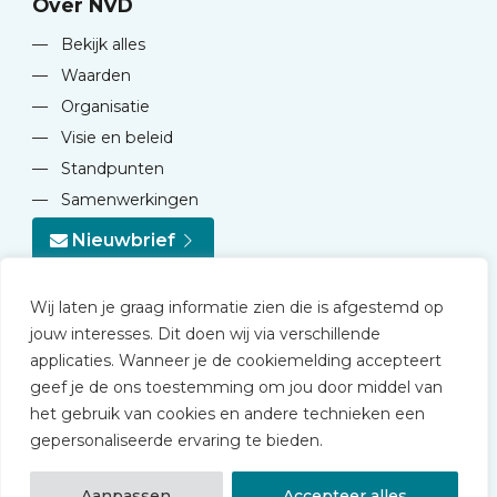
Over NVD
—
Bekijk alles
—
Waarden
—
Organisatie
—
Visie en beleid
—
Standpunten
—
Samenwerkingen
Nieuwbrief
Wij laten je graag informatie zien die is afgestemd op
jouw interesses. Dit doen wij via verschillende
applicaties. Wanneer je de cookiemelding accepteert
geef je de ons toestemming om jou door middel van
© 2026 NVD
het gebruik van cookies en andere technieken een
Privacy statement
gepersonaliseerde ervaring te bieden.
Disclaimer
Algemene voorwaarden NVD Academy
Aanpassen
Accepteer alles