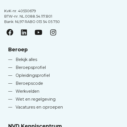
KvK-nr. 40530679
BTW-nr. NL.0088.54.117.B01
Bank: NL97 RABO 013 54 05 750
Beroep
—
Bekijk alles
—
Beroepsprofiel
—
Opleidingsprofiel
—
Beroepscode
—
Werkvelden
—
Wet en regelgeving
—
Vacatures en oproepen
NVD Kenniscentrum