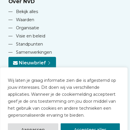
Over NVD
—
Bekijk alles
—
Waarden
—
Organisatie
—
Visie en beleid
—
Standpunten
—
Samenwerkingen
Nieuwbrief
Wij laten je graag informatie zien die is afgestemd op
jouw interesses. Dit doen wij via verschillende
applicaties. Wanneer je de cookiemelding accepteert
geef je de ons toestemming om jou door middel van
© 2026 NVD
het gebruik van cookies en andere technieken een
Privacy statement
gepersonaliseerde ervaring te bieden.
Disclaimer
Algemene voorwaarden NVD Academy
Aanpassen
Accepteer alles