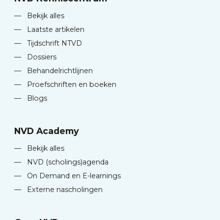
—
Bekijk alles
—
Laatste artikelen
—
Tijdschrift NTVD
—
Dossiers
—
Behandelrichtlijnen
—
Proefschriften en boeken
—
Blogs
NVD Academy
—
Bekijk alles
—
NVD (scholings)agenda
—
On Demand en E-learnings
—
Externe nascholingen