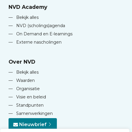
NVD Academy
—
Bekijk alles
—
NVD (scholings)agenda
—
On Demand en E-learnings
—
Externe nascholingen
Over NVD
—
Bekijk alles
—
Waarden
—
Organisatie
—
Visie en beleid
—
Standpunten
—
Samenwerkingen
Nieuwbrief