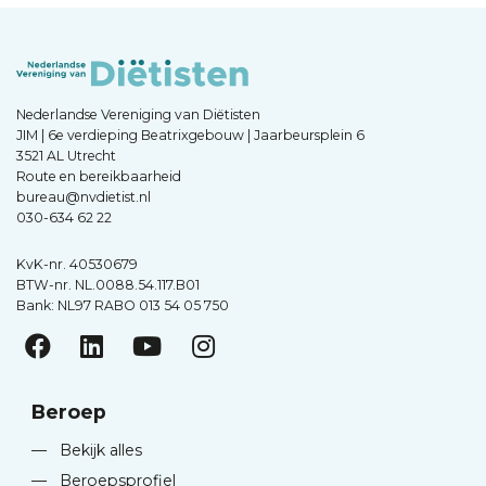
Nederlandse Vereniging van Diëtisten
JIM | 6e verdieping Beatrixgebouw | Jaarbeursplein 6
3521 AL Utrecht
Route en bereikbaarheid
bureau@nvdietist.nl
030-634 62 22
KvK-nr. 40530679
BTW-nr. NL.0088.54.117.B01
Bank: NL97 RABO 013 54 05 750
Beroep
—
Bekijk alles
—
Beroepsprofiel