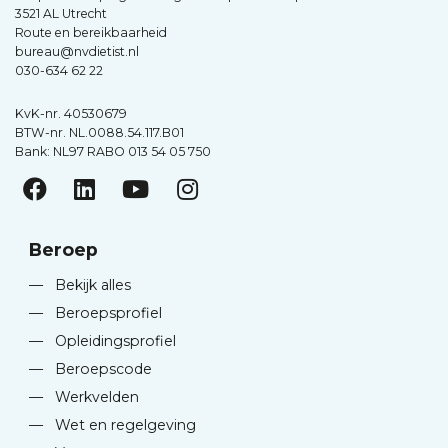
3521 AL Utrecht
Route en bereikbaarheid
bureau@nvdietist.nl
030-634 62 22
KvK-nr. 40530679
BTW-nr. NL.0088.54.117.B01
Bank: NL97 RABO 013 54 05 750
Beroep
—
Bekijk alles
—
Beroepsprofiel
—
Opleidingsprofiel
—
Beroepscode
—
Werkvelden
—
Wet en regelgeving