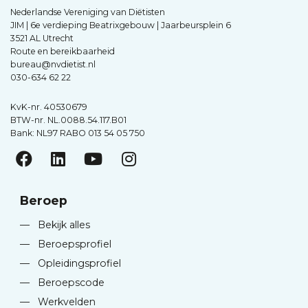
Nederlandse Vereniging van Diëtisten
JIM | 6e verdieping Beatrixgebouw | Jaarbeursplein 6
3521 AL Utrecht
Route en bereikbaarheid
bureau@nvdietist.nl
030-634 62 22
KvK-nr. 40530679
BTW-nr. NL.0088.54.117.B01
Bank: NL97 RABO 013 54 05 750
Beroep
—
Bekijk alles
—
Beroepsprofiel
—
Opleidingsprofiel
—
Beroepscode
—
Werkvelden