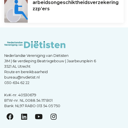
arbeidsongeschiktheidsverzekering
zzp’ers
Nederlandse Vereniging van Diëtisten
JIM | 6e verdieping Beatrixgebouw | Jaarbeursplein 6
3521 AL Utrecht
Route en bereikbaarheid
bureau@nvdietist.nl
030-634 62 22
KvK-nr. 40530679
BTW-nr. NL.0088.54.117.B01
Bank: NL97 RABO 013 54 05 750