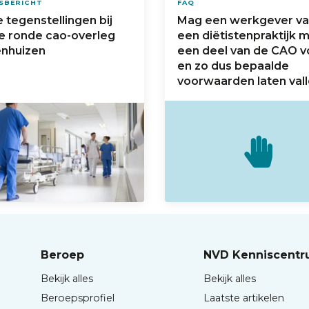
SBERICHT
FAQ
 tegenstellingen bij
Mag een werkgever v
e ronde cao-overleg
een diëtistenpraktijk 
enhuizen
een deel van de CAO v
en zo dus bepaalde
voorwaarden laten val
Beroep
NVD Kenniscent
Bekijk alles
Bekijk alles
Beroepsprofiel
Laatste artikelen