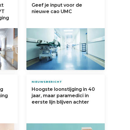
kt
Geef je input voor de
VT
nieuwe cao UMC
ging
NIEUWSBERICHT
ng
Hoogste loonstijging in 40
ging
jaar, maar paramedici in
eerste lijn blijven achter