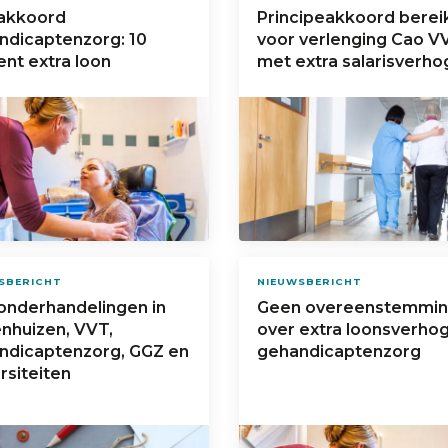
akkoord
Principeakkoord berei
ndicaptenzorg: 10
voor verlenging Cao V
nt extra loon
met extra salarisverho
SBERICHT
NIEUWSBERICHT
onderhandelingen in
Geen overeenstemmi
enhuizen, VVT,
over extra loonsverho
ndicaptenzorg, GGZ en
gehandicaptenzorg
rsiteiten