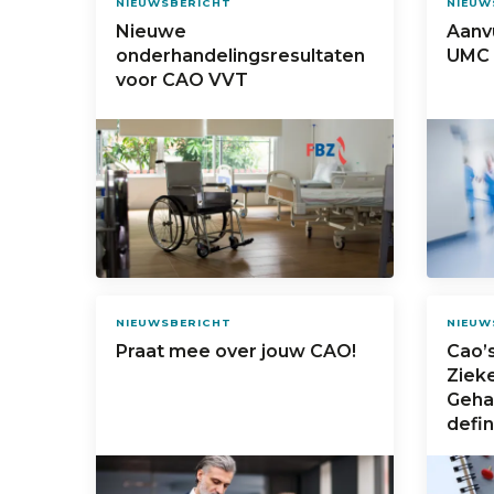
NIEUWSBERICHT
NIEUW
Nieuwe
Aanv
onderhandelingsresultaten
UMC 
voor CAO VVT
NIEUWSBERICHT
NIEUW
Praat mee over jouw CAO!
Cao’
Ziek
Geha
defin