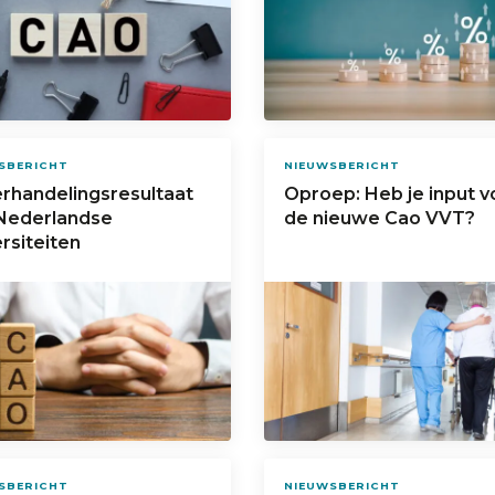
SBERICHT
NIEUWSBERICHT
rhandelingsresultaat
Oproep: Heb je input v
Nederlandse
de nieuwe Cao VVT?
rsiteiten
SBERICHT
NIEUWSBERICHT