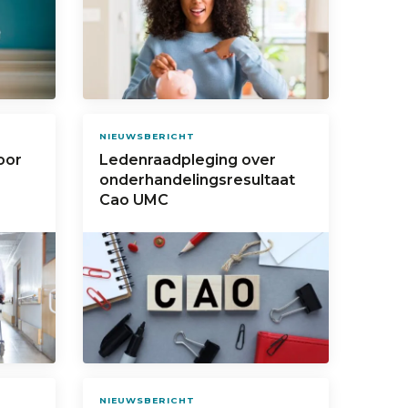
NIEUWSBERICHT
oor
Ledenraadpleging over
onderhandelingsresultaat
Cao UMC
NIEUWSBERICHT