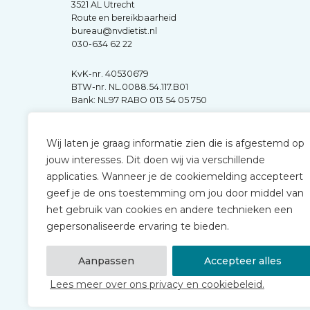
3521 AL Utrecht
Route en bereikbaarheid
bureau@nvdietist.nl
030-634 62 22
KvK-nr. 40530679
BTW-nr. NL.0088.54.117.B01
Bank: NL97 RABO 013 54 05 750
Wij laten je graag informatie zien die is afgestemd op
jouw interesses. Dit doen wij via verschillende
applicaties. Wanneer je de cookiemelding accepteert
geef je de ons toestemming om jou door middel van
het gebruik van cookies en andere technieken een
gepersonaliseerde ervaring te bieden.
Aanpassen
Accepteer alles
Lees meer over ons privacy en cookiebeleid.
© 2026 