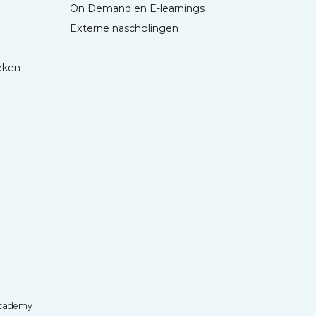
On Demand en E-learnings
Externe nascholingen
eken
cademy