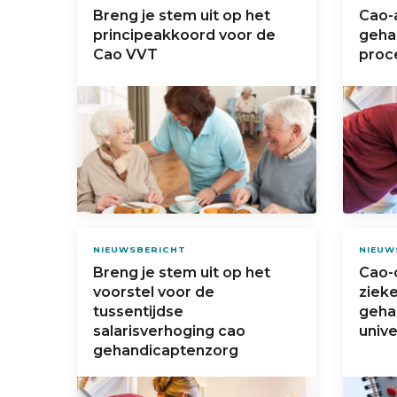
Breng je stem uit op het
Cao-
principeakkoord voor de
geha
Cao VVT
proce
NIEUWSBERICHT
NIEUW
Breng je stem uit op het
Cao-
voorstel voor de
ziek
tussentijdse
geha
salarisverhoging cao
unive
gehandicaptenzorg