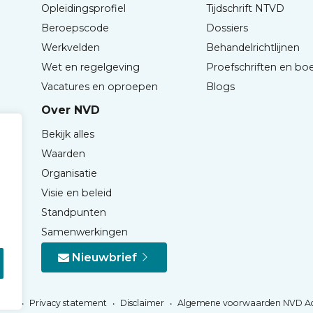
Opleidingsprofiel
Tijdschrift NTVD
Beroepscode
Dossiers
Werkvelden
Behandelrichtlijnen
Wet en regelgeving
Proefschriften en bo
Vacatures en oproepen
Blogs
Over NVD
Bekijk alles
Waarden
Organisatie
Visie en beleid
Standpunten
Samenwerkingen
Nieuwbrief
Privacy statement
Disclaimer
Algemene voorwaarden NVD A
NVD