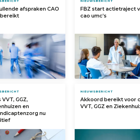
SBERICHT
NIEUWSBERICHT
ullende afspraken CAO
FBZ start actietraject 
bereikt
cao umc’s
SBERICHT
NIEUWSBERICHT
s VVT, GGZ,
Akkoord bereikt voor 
enhuizen en
VVT, GGZ en Ziekenhui
ndicaptenzorg nu
itief