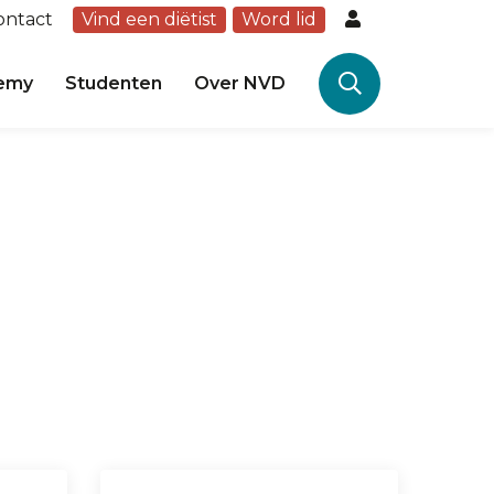
ontact
Vind een diëtist
Word lid
emy
Studenten
Over NVD