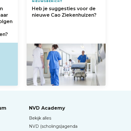
NIEUWSBERICHT
an
Heb je suggesties voor de
maar
nieuwe Cao Ziekenhuizen?
olgen
len?
rum
NVD Academy
Bekijk alles
NVD (scholings)agenda