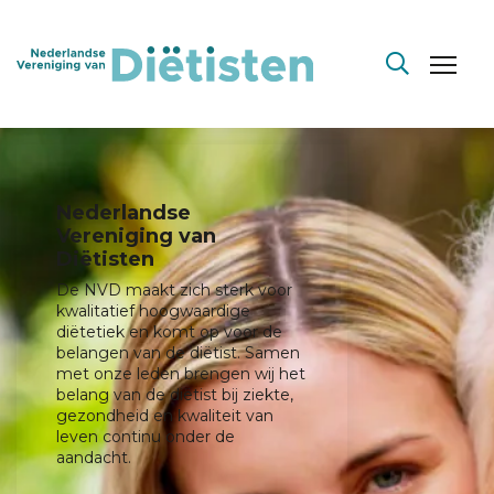
Nederlandse
Vereniging van
Diëtisten
De NVD maakt zich sterk voor
kwalitatief hoogwaardige
diëtetiek en komt op voor de
belangen van de diëtist. Samen
met onze leden brengen wij het
belang van de diëtist bij ziekte,
gezondheid en kwaliteit van
leven continu onder de
aandacht.