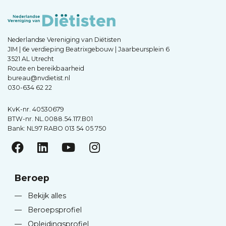
Nederlandse Vereniging van Diëtisten
JIM | 6e verdieping Beatrixgebouw | Jaarbeursplein 6
3521 AL Utrecht
Route en bereikbaarheid
bureau@nvdietist.nl
030-634 62 22
KvK-nr. 40530679
BTW-nr. NL.0088.54.117.B01
Bank: NL97 RABO 013 54 05 750
Beroep
—
Bekijk alles
—
Beroepsprofiel
—
Opleidingsprofiel