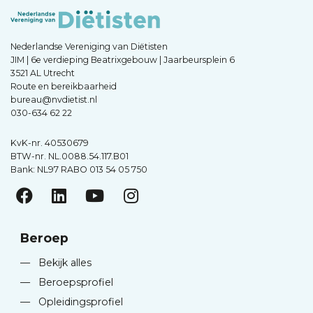
Nederlandse Vereniging van Diëtisten
JIM | 6e verdieping Beatrixgebouw | Jaarbeursplein 6
3521 AL Utrecht
Route en bereikbaarheid
bureau@nvdietist.nl
030-634 62 22
KvK-nr. 40530679
BTW-nr. NL.0088.54.117.B01
Bank: NL97 RABO 013 54 05 750
Beroep
—
Bekijk alles
—
Beroepsprofiel
—
Opleidingsprofiel