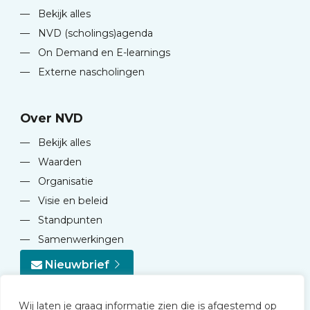
—
Bekijk alles
—
NVD (scholings)agenda
—
On Demand en E-learnings
—
Externe nascholingen
Over NVD
—
Bekijk alles
—
Waarden
—
Organisatie
—
Visie en beleid
—
Standpunten
—
Samenwerkingen
Nieuwbrief
Wij laten je graag informatie zien die is afgestemd op